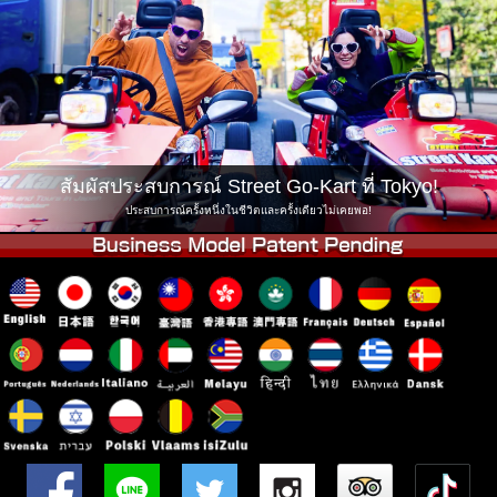
บริษัท
การจอง
เปลี่ยนสาขา
Tokyo Shinagawa
Tokyo Akihabara#1
Tokyo Akihabara#2
Tokyo Shibuya
Tokyo Shibuya Annex
Tokyo Bay
สัมผัสประสบการณ์ Street Go-Kart ที่ Tokyo!
Tokyo Asakusa
Osaka
ประสบการณ์ครั้งหนึ่งในชีวิตและครั้งเดียวไม่เคยพอ!
Okinawa