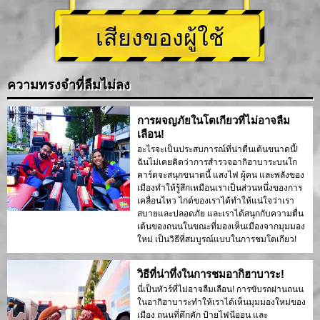
เสียงของผู้ใช้
ความทรงจำที่ลืมไม่ลง
การผจญภัยในโตเกียวที่ไม่อาจลืม
เลือน!
อะไรจะเป็นประสบการณ์ที่น่าตื่นเต้นขนาดนี้!
ฉันไม่เคยคิดว่าการสำรวจอากิฮาบาระบนโก
คาร์ตจะสนุกขนาดนี้ แสงไฟ ผู้คน และพลังของ
เมืองทำให้รู้สึกเหมือนเราเป็นส่วนหนึ่งของการ
เคลื่อนไหว ไกด์ของเราได้ทำให้แน่ใจว่าเรา
สบายและปลอดภัย และเราได้สนุกกับความตื่น
เต้นของถนนในขณะที่มองเห็นเมืองจากมุมมอง
ใหม่ เป็นวิธีที่สมบูรณ์แบบในการชมโตเกียว!
วิธีที่น่าทึ่งในการชมอากิฮาบาระ!
นี่เป็นทัวร์ที่ไม่อาจลืมเลือน! การขับรถผ่านถนน
ในอากิฮาบาระทำให้เราได้เห็นมุมมองใหม่ของ
เมือง ถนนที่คึกคัก ป้ายไฟนีออน และ