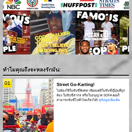
ทำไมคุณถึงจะหลงรักมัน:
01
Street Go-Karting!
ไม่ต้องใช้ใบขับขี่พิเศษ! เพียงแค่มีใบขับขี่ญี่ปุ่นที่ถูก
ต้อง ใบขับขี่สากล หรือใบอนุญาต SOFA คุณก็
สามารถขับขี่ไปทั่วโตเกียวได้!
ดูข้อมูลเพิ่มเติม