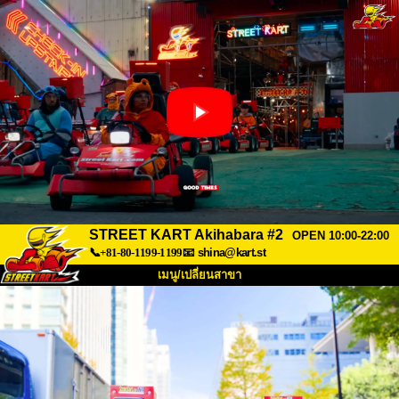
STREET KART Akihabara #2
OPEN 10:00-22:00
📞+81-80-1199-1199
📧
shina@kart.st
เมนู/เปลี่ยนสาขา
หน้าแรก
เกี่ยวกับ
สเปค
ราคา
การเข้าถึง
เสียงจากผู้ใช้
คำถามที่พบบ่อย