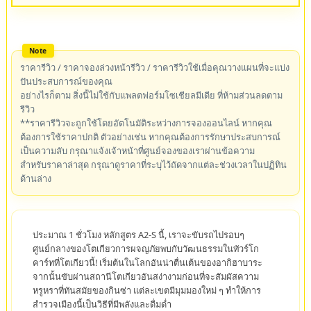
ราคารีวิว / ราคาจองล่วงหน้ารีวิว / ราคารีวิวใช้เมื่อคุณวางแผนที่จะแบ่ง
ปันประสบการณ์ของคุณ
อย่างไรก็ตาม สิ่งนี้ไม่ใช้กับแพลตฟอร์มโซเชียลมีเดีย ที่ห้ามส่วนลดตาม
รีวิว
**ราคารีวิวจะถูกใช้โดยอัตโนมัติระหว่างการจองออนไลน์ หากคุณ
ต้องการใช้ราคาปกติ ตัวอย่างเช่น หากคุณต้องการรักษาประสบการณ์
เป็นความลับ กรุณาแจ้งเจ้าหน้าที่ศูนย์จองของเราผ่านข้อความ
สำหรับราคาล่าสุด กรุณาดูราคาที่ระบุไว้ถัดจากแต่ละช่วงเวลาในปฏิทิน
ด้านล่าง
ประมาณ 1 ชั่วโมง หลักสูตร A2-S นี้, เราจะขับรถไปรอบๆ
ศูนย์กลางของโตเกียวการผจญภัยพบกับวัฒนธรรมในทัวร์โก
คาร์ทที่โตเกียวนี้! เริ่มต้นในโลกอันน่าตื่นเต้นของอากิฮาบาระ
จากนั้นขับผ่านสถานีโตเกียวอันสง่างามก่อนที่จะสัมผัสความ
หรูหราที่ทันสมัยของกินซ่า แต่ละเขตมีมุมมองใหม่ ๆ ทำให้การ
สำรวจเมืองนี้เป็นวิธีที่มีพลังและดื่มด่ำ