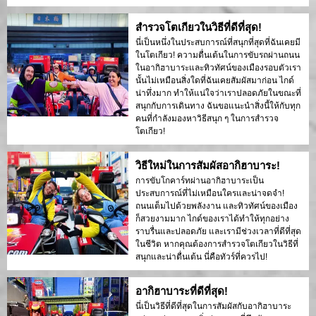
สำรวจโตเกียวในวิธีที่ดีที่สุด!
นี่เป็นหนึ่งในประสบการณ์ที่สนุกที่สุดที่ฉันเคยมี
ในโตเกียว! ความตื่นเต้นในการขับรถผ่านถนน
ในอากิฮาบาระและทิวทัศน์ของเมืองรอบตัวเรา
นั้นไม่เหมือนสิ่งใดที่ฉันเคยสัมผัสมาก่อน ไกด์
น่าทึ่งมาก ทำให้แน่ใจว่าเราปลอดภัยในขณะที่
สนุกกับการเดินทาง ฉันขอแนะนำสิ่งนี้ให้กับทุก
คนที่กำลังมองหาวิธีสนุก ๆ ในการสำรวจ
โตเกียว!
วิธีใหม่ในการสัมผัสอากิฮาบาระ!
การขับโกคาร์ทผ่านอากิฮาบาระเป็น
ประสบการณ์ที่ไม่เหมือนใครและน่าจดจำ!
ถนนเต็มไปด้วยพลังงาน และทิวทัศน์ของเมือง
ก็สวยงามมาก ไกด์ของเราได้ทำให้ทุกอย่าง
ราบรื่นและปลอดภัย และเรามีช่วงเวลาที่ดีที่สุด
ในชีวิต หากคุณต้องการสำรวจโตเกียวในวิธีที่
สนุกและน่าตื่นเต้น นี่คือทัวร์ที่ควรไป!
อากิฮาบาระที่ดีที่สุด!
นี่เป็นวิธีที่ดีที่สุดในการสัมผัสกับอากิฮาบาระ