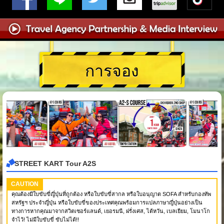
การจอง
STREET KART Tour A2S
CAUTION
คุณต้องมีใบขับขี่ญี่ปุ่นที่ถูกต้อง หรือใบขับขี่สากล หรือใบอนุญาต SOFA สำหรับกองทัพ
สหรัฐฯ ประจำญี่ปุ่น หรือใบขับขี่ของประเทศคุณพร้อมการแปลภาษาญี่ปุ่นอย่างเป็น
ทางการหากคุณมาจากสวิตเซอร์แลนด์, เยอรมนี, ฝรั่งเศส, ไต้หวัน, เบลเยียม, โมนาโก
จำไว้! ไม่มีใบขับขี่ ขับไม่ได้!!