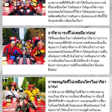
บรรยากาศที่มีชีวิตชีวาทำให้เป็นประสบการณ์
ที่ไม่เหมือนใคร ไกด์ของเราได้ดูแลให้เราทุก
คนปลอดภัยในขณะที่ให้เราได้สนุกสนานและ
เพลิดเพลินกับการเดินทาง ฉันขอแนะนำสิ่งนี้ให้
กับทุกคนที่มาเยือนโตเกียว!
อากิฮาบาระที่ไม่เคยมีมาก่อน!
วิธีที่ยอดเยี่ยมในการสัมผัสกับอากิฮาบาระ! การ
ซิ่งผ่านถนนที่คึกคัก ท่ามกลางพลังของเมืองนั้น
สนุกมาก ไกด์น่าทึ่งมาก ทำให้แน่ใจว่าเราทุก
คนปลอดภัยในขณะที่ให้เราได้สนุกกับความตื่น
เต้นของการขับขี่ ฉันไม่สามารถจินตนาการถึง
การเห็นเมืองในแบบอื่นได้อีกแล้ว ถ้าคุณ
ต้องการประสบการณ์ที่ไม่เหมือนใคร นี่แหละ
คือมัน!
การผจญภัยที่ไม่เหมือนใครในอากิฮา
บาระ!
เรามีช่วงเวลาที่ดีที่สุดในชีวิต! การขับรถผ่าน
ถนนในอากิฮาบาระนั้นน่าตื่นเต้นมาก เมืองนี้
รู้สึกมีชีวิตชีวารอบตัวเรา และทุกมุมที่เราเลี้ยว
ไปก็เผยให้เห็นสิ่งใหม่และน่าตื่นเต้นเสมอ ไกด์
ของเราทำให้แน่ใจว่าเราจะอยู่ด้วยกันและ