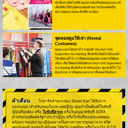
ขับขี่อย่างมีสไตล์ด้วยอุปกรณ์เสริมสุดสนุกและเท่!
เพิ่มสีสันให้กับชุดของคุณด้วยแว่นกันแดดหรือ
หมวกสุดแนวขณะขับขี่ผ่านเมือง
ชุดคอสตูมให้เช่า (Rental
Costumes)
คุณจะบอกได้อย่างไรว่าคุณมี 'ประสบการณ์
SuperHero Go-Karting' ที่แท้จริงโดยไม่ได้แต่งตัว
ให้เหมือนฮีโร่! เรามีชุดคอสตูมหลากหลายให้คุณ
เลือก เพื่อให้คุณได้สัมผัสประสบการณ์ SuperHero
Go-Karting ที่แท้จริง! สำหรับแฟนๆ ซูเปอร์ฮีโร่ ไม่
ต้องกังวล เรามีชุดของพวกเขาทั้งหมดให้เลือก!
คำเตือน
โกคาร์ทสำเพาะของ Street Kart ได้รับการ
ออกแบบมาสำหรับถนนในประเทศญี่ปุ่น คุณจำเป็นต้องมีใบขับขี่
ญี่ปุ่นที่ถูกต้อง หรือ
ใบขับขี่สากล
หรือใบอนุญาตขับขี่ SOFA
สำหรับกองทัพสหรัฐฯ ประจำญี่ปุ่น หรือใบขับขี่ของประเทศคุณ
พร้อมการแปลภาษาญี่ปุ่นอย่างเป็นทางการหากคุณมาจาก สวิต
เซอร์แลนด์ เยอรมนี ฝรั่งเศส ไต้หวัน เบลเยียม หรือโมนาโก จำไว้!