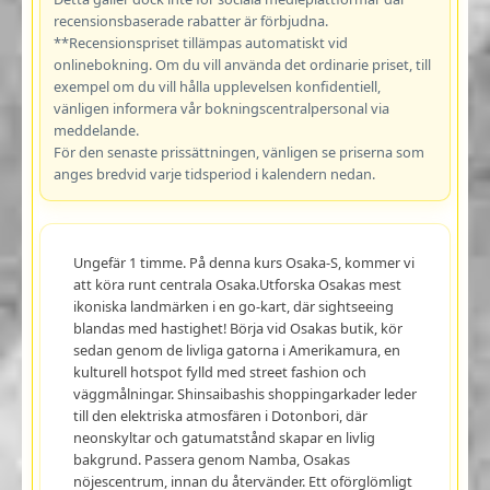
recensionsbaserade rabatter är förbjudna.
**Recensionspriset tillämpas automatiskt vid
onlinebokning. Om du vill använda det ordinarie priset, till
exempel om du vill hålla upplevelsen konfidentiell,
vänligen informera vår bokningscentralpersonal via
meddelande.
För den senaste prissättningen, vänligen se priserna som
anges bredvid varje tidsperiod i kalendern nedan.
Ungefär 1 timme. På denna kurs Osaka-S, kommer vi
att köra runt centrala Osaka.Utforska Osakas mest
ikoniska landmärken i en go-kart, där sightseeing
blandas med hastighet! Börja vid Osakas butik, kör
sedan genom de livliga gatorna i Amerikamura, en
kulturell hotspot fylld med street fashion och
väggmålningar. Shinsaibashis shoppingarkader leder
till den elektriska atmosfären i Dotonbori, där
neonskyltar och gatumatstånd skapar en livlig
bakgrund. Passera genom Namba, Osakas
nöjescentrum, innan du återvänder. Ett oförglömligt