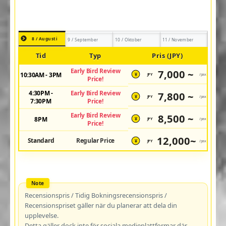
8 / Augusti
9 / September
10 / Oktober
11 / November
Tid
Typ
Pris (JPY)
Early Bird Review
7,000 ~
10:30AM - 3PM
JPY
/pax
¥
Price!
4:30PM -
Early Bird Review
7,800 ~
JPY
/pax
¥
7:30PM
Price!
Early Bird Review
8,500 ~
8PM
JPY
/pax
¥
Price!
12,000~
Standard
Regular Price
JPY
/pax
¥
Recensionspris / Tidig Bokningsrecensionspris /
Recensionspriset gäller när du planerar att dela din
upplevelse.
Detta gäller dock inte för sociala medieplattformar där