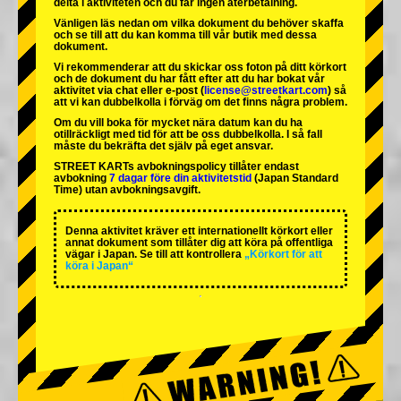
delta i aktiviteten och du får ingen återbetalning.
Vänligen läs nedan om vilka dokument du behöver skaffa
och se till att du kan komma till vår butik med dessa
dokument.
Vi rekommenderar att du skickar oss foton på ditt körkort
och de dokument du har fått efter att du har bokat vår
aktivitet via chat eller e-post (
license@streetkart.com
) så
att vi kan dubbelkolla i förväg om det finns några problem.
Om du vill boka för mycket nära datum kan du ha
otillräckligt med tid för att be oss dubbelkolla. I så fall
måste du bekräfta det själv på eget ansvar.
STREET KARTs avbokningspolicy tillåter endast
avbokning
7 dagar före din aktivitetstid
(Japan Standard
Time) utan avbokningsavgift.
Denna aktivitet kräver ett internationellt körkort eller
annat dokument som tillåter dig att köra på offentliga
vägar i Japan. Se till att kontrollera
„Körkort för att
köra i Japan“