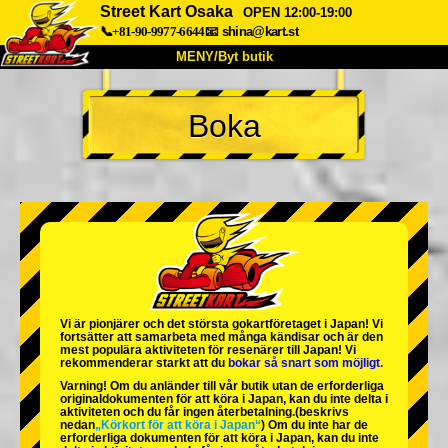
Street Kart Osaka
OPEN 12:00-19:00
📞+81-90-9977-6644
📧
shina@kart.st
MENY/Byt butik
HEM
Boka
Om oss
Specifikationer
Pris
Hitta hit
Röster
FAQ
Företag
Boka
Byt butik
Tokyo Shinagawa
Tokyo Akihabara#1
Tokyo Akihabara#2
Tokyo Shibuya
Vi är
pionjärer
och
det största gokartföretaget
i Japan! Vi
Tokyo Shibuya Annex
Tokyo Bay
fortsätter att samarbeta med
många kändisar
och är
den
mest populära aktiviteten
för resenärer till Japan! Vi
rekommenderar starkt att du
bokar så snart som möjligt.
Tokyo Asakusa
Osaka
Varning! Om du anländer till vår butik utan de erforderliga
originaldokumenten för att köra i Japan, kan du inte delta i
Okinawa
aktiviteten och du får ingen återbetalning.
(beskrivs
nedan
„Körkort för att köra i Japan“
) Om du inte har de
erforderliga dokumenten för att köra i Japan, kan du inte