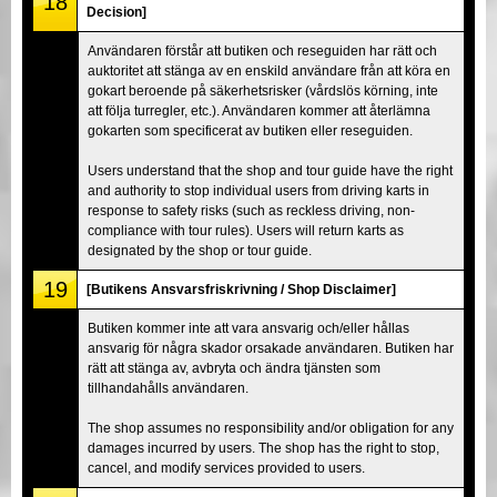
18
Decision]
Användaren förstår att butiken och reseguiden har rätt och
auktoritet att stänga av en enskild användare från att köra en
gokart beroende på säkerhetsrisker (vårdslös körning, inte
att följa turregler, etc.). Användaren kommer att återlämna
gokarten som specificerat av butiken eller reseguiden.
Users understand that the shop and tour guide have the right
and authority to stop individual users from driving karts in
response to safety risks (such as reckless driving, non-
compliance with tour rules). Users will return karts as
designated by the shop or tour guide.
19
[Butikens Ansvarsfriskrivning / Shop Disclaimer]
Butiken kommer inte att vara ansvarig och/eller hållas
ansvarig för några skador orsakade användaren. Butiken har
rätt att stänga av, avbryta och ändra tjänsten som
tillhandahålls användaren.
The shop assumes no responsibility and/or obligation for any
damages incurred by users. The shop has the right to stop,
cancel, and modify services provided to users.