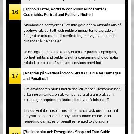
[Upphovsrätter, Porträtt- och Publiceringsrätter /
16
Copyrights, Portrait and Publicity Rights]
Användaren samtycker till att inte göra några anspråk alls på
upphovsrätt, porträtt- och publiceringsrätter relaterade till
fotografier relaterade till användningen av gokartsen och
tillhandahållna tjänster.
Users agree not to make any claims regarding copyrights,
portrait rights, and publicity rights concerning photographs
related to the use of karts and services provided.
[Anspråk på Skadestånd och Straff / Claims for Damages
17
and Penalties]
Om användaren bryter mot dessa Villkor och Bestämmelser,
erkänner användaren att kompensera alla anspråk som
butiken gör angående skador eller överträdelsestraff.
If users violate these terms of use, users acknowledge that
they will compensate for any claims made by the shop
regarding damages or penalties related to violations.
[Butiksbeslut och Reseguide / Shop and Tour Guide