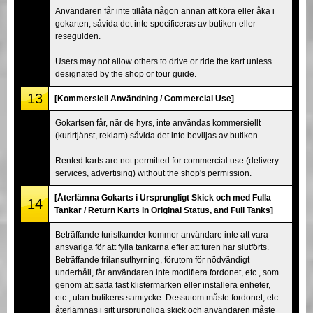
Användaren får inte tillåta någon annan att köra eller åka i
gokarten, såvida det inte specificeras av butiken eller
reseguiden.
Users may not allow others to drive or ride the kart unless
designated by the shop or tour guide.
13
[Kommersiell Användning / Commercial Use]
Gokartsen får, när de hyrs, inte användas kommersiellt
(kurirtjänst, reklam) såvida det inte beviljas av butiken.
Rented karts are not permitted for commercial use (delivery
services, advertising) without the shop's permission.
[Återlämna Gokarts i Ursprungligt Skick och med Fulla
14
Tankar / Return Karts in Original Status, and Full Tanks]
Beträffande turistkunder kommer användare inte att vara
ansvariga för att fylla tankarna efter att turen har slutförts.
Beträffande frilansuthyrning, förutom för nödvändigt
underhåll, får användaren inte modifiera fordonet, etc., som
genom att sätta fast klistermärken eller installera enheter,
etc., utan butikens samtycke. Dessutom måste fordonet, etc.
återlämnas i sitt ursprungliga skick och användaren måste