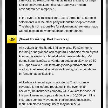
samtycke. Butiken kommer inte att hållas ansvarig för någon
förlikningsöverenskommelse utan samtycke mellan
användaren och motparten.
In the event of a traffic accident, users agree not to agree to
settlements with the other party without the shop's consent.
The shop is not responsible for settlement agreements made
without consent between users and other parties.
09
[Gokart Försäkring / Kart Insurance]
Alla gokarts är försäkrade i fall av olycka. Försäkringens
täckning är begränsad och reglerad. I händelse av en olycka
kommer försäkringsbolaget att utvärdera incidenten. Vid
denna tidpunkt måste användaren betala en självrisk på 50
000 japanska yen. Om försäkringsbolaget utvärderar att
olyckan är ett resultat av vårdslös körning, kan användaren
bli försummad av täckning.
All karts are insured against accidents. The insurance
coverage is limited and regulated. In the event of an
accident, the insurance company will evaluate the case. At
this point, users must pay a deductible of 50,000 yen. If the
insurance company evaluates that the accident was the
result of reckless driving, users may not receive