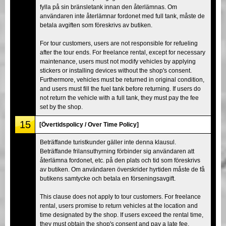
fylla på sin bränsletank innan den återlämnas. Om
användaren inte återlämnar fordonet med full tank, måste de
betala avgiften som föreskrivs av butiken.
For tour customers, users are not responsible for refueling
after the tour ends. For freelance rental, except for necessary
maintenance, users must not modify vehicles by applying
stickers or installing devices without the shop's consent.
Furthermore, vehicles must be returned in original condition,
and users must fill the fuel tank before returning. If users do
not return the vehicle with a full tank, they must pay the fee
set by the shop.
15
[Övertidspolicy / Over Time Policy]
Beträffande turistkunder gäller inte denna klausul.
Beträffande frilansuthyrning förbinder sig användaren att
återlämna fordonet, etc. på den plats och tid som föreskrivs
av butiken. Om användaren överskrider hyrtiden måste de få
butikens samtycke och betala en förseningsavgift.
This clause does not apply to tour customers. For freelance
rental, users promise to return vehicles at the location and
time designated by the shop. If users exceed the rental time,
they must obtain the shop's consent and pay a late fee.