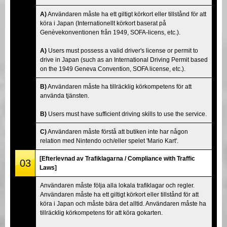
A)
Användaren måste ha ett giltigt körkort eller tillstånd för att
köra i Japan (Internationellt körkort baserat på
Genèvekonventionen från 1949, SOFA-licens, etc.).
A)
Users must possess a valid driver's license or permit to
drive in Japan (such as an International Driving Permit based
on the 1949 Geneva Convention, SOFA license, etc.).
B)
Användaren måste ha tillräcklig körkompetens för att
använda tjänsten.
B)
Users must have sufficient driving skills to use the service.
C)
Användaren måste förstå att butiken inte har någon
relation med Nintendo och/eller spelet 'Mario Kart'.
[Efterlevnad av Trafiklagarna / Compliance with Traffic
03
Laws]
Användaren måste följa alla lokala trafiklagar och regler.
Användaren måste ha ett giltigt körkort eller tillstånd för att
köra i Japan och måste bära det alltid. Användaren måste ha
tillräcklig körkompetens för att köra gokarten.