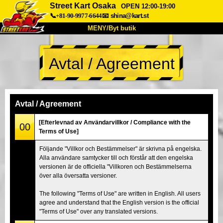
Street Kart Osaka
OPEN 12:00-19:00
📞+81-90-9977-6644
📧
shina@kart.st
MENY/Byt butik
HEM
Avtal / Agreement
Om oss
Specifikationer
Pris
Hitta hit
Röster
FAQ
Företag
Boka
Avtal / Agreement
Byt butik
[Efterlevnad av Användarvillkor / Compliance with the
00
Terms of Use]
Tokyo Shinagawa
Tokyo Akihabara#1
Följande "Villkor och Bestämmelser" är skrivna på engelska.
Tokyo Akihabara#2
Tokyo Shibuya
Alla användare samtycker till och förstår att den engelska
Tokyo Shibuya Annex
Tokyo Bay
versionen är de officiella "Villkoren och Bestämmelserna
över alla översatta versioner.
Tokyo Asakusa
Osaka
The following "Terms of Use" are written in English. All users
Okinawa
agree and understand that the English version is the official
"Terms of Use" over any translated versions.