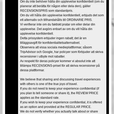
Om du inte behöver hålla din upplevelse konfidentiell (om du
planerar att berätta för någon eller dela den), gäller
RECENSIONSPRIS som standardpris.
Om du vill hålla din upplevelse konfidentiell, erbjuds det som
ett alternativ och tillhandahålls till ORDINARIE PRIS.
Vi verifierar inte om du faktiskt pratar om eller delar din
upplevelse. Det avgörs enbart av om du vill hålla din
upplevelse konfidentiell.
Detta prissystem erbjuder ingen rabatt; det är en
tilläggsavgift för konfidentialitetsalternativet.
Observera att vissa sociala medieplattformar, såsom
TripAdvisor och Google, har policyer som förbjuder att skriva
recensioner i utbyte mot rabatter.
Av respekt för deras policyer kommer vi absolut inte att
tillämpa RECENSIONS-priset för att skriva recensioner på
dessa plattformar.
We believe that sharing and discussing travel experiences
with others is one of the true joys of travel.
If you do not need to keep your experience confidential (if
you plan to tell someone or share it), the REVIEW PRICE
applies as the standard rate.
If you wish to keep your experience confidential, it is offered
as an option and provided at the REGULAR PRICE.
We do not verify whether you actually talk about or share