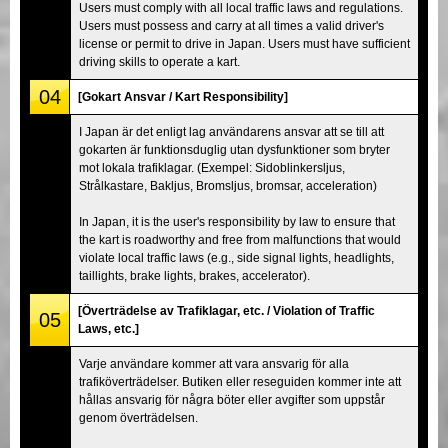
Users must comply with all local traffic laws and regulations.
Users must possess and carry at all times a valid driver's
license or permit to drive in Japan. Users must have sufficient
driving skills to operate a kart.
04
[Gokart Ansvar / Kart Responsibility]
I Japan är det enligt lag användarens ansvar att se till att
gokarten är funktionsduglig utan dysfunktioner som bryter
mot lokala trafiklagar. (Exempel: Sidoblinkersljus,
Strålkastare, Bakljus, Bromsljus, bromsar, acceleration)
In Japan, it is the user's responsibility by law to ensure that
the kart is roadworthy and free from malfunctions that would
violate local traffic laws (e.g., side signal lights, headlights,
taillights, brake lights, brakes, accelerator).
[Överträdelse av Trafiklagar, etc. / Violation of Traffic
05
Laws, etc.]
Varje användare kommer att vara ansvarig för alla
trafiköverträdelser. Butiken eller reseguiden kommer inte att
hållas ansvarig för några böter eller avgifter som uppstår
genom överträdelsen.