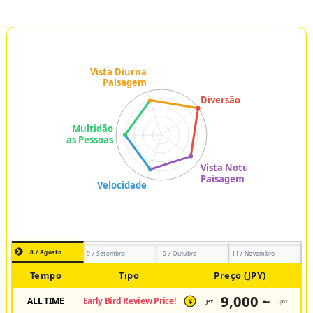
8 / Agosto
9 / Setembro
10 / Outubro
11 / Novembro
Tempo
Tipo
Preço (JPY)
9,000 ~
ALL TIME
Early Bird Review Price!
JPY
/pax
¥