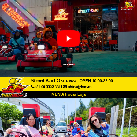
Street Kart Okinawa
OPEN 10:00-22:00
📞+81-90-3322-3311
📧
shina@kart.st
MENU/Trocar Loja
INÍCIO
Sobre
Especificações
Preços
Acesso
Opiniões
FAQ