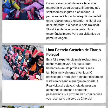
Os karts eram confortáveis e fáceis de
manobrar, e os guias garantiram que nos
sentíssemos seguros e animados. O
percurso de 2 horas foi o equilíbrio perfeito
entre relaxamento e energia—o litoral era
deslumbrante, e o passeio pela Kokusai
Street à noite foi emocionante. Uma
experiência imperdível para visitantes de
primeira viagem!
Uma Passeio Costeiro de Tirar o
Fôlego!
Esta foi a experiência mais revigorante da
minha viagem! 🚗✨ Os guias eram
brilhantes—muito profissionais, mas
também incrivelmente divertidos! O
passeio de 1 hora teve a melhor mistura de
vistas do oceano e energia da cidade. A
Rua Kokusai estava cheia de pessoas
acenando e torcendo enquanto
passávamos. Na próxima vez, com certeza
vou reservar o passeio de 2 horas!