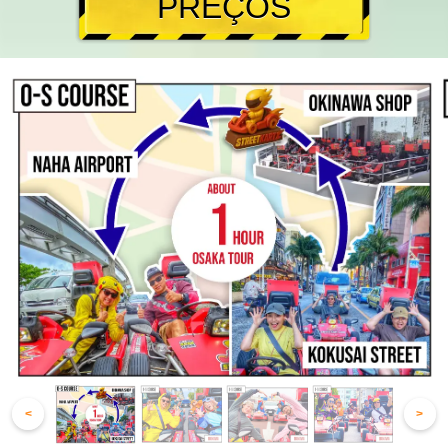
PREÇOS
<
>