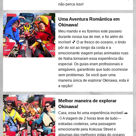
não perca isso!
Uma Aventura Romântica em
Okinawa!
Meu marido e eu fizemos este passeio
durante nossa lua de mel, e foi além do
incrível! 💕 O ar fresco do oceano, o lindo
pôr do sol ao longo da costa e a
emocionante viagem pelas animadas ruas
de Naha tornaram essa experiência tão
especial. Os guias eram profissionais e
amigáveis, garantindo que tudo ocorresse
sem problemas. Se você quer uma
maneira única de explorar Okinawa, esta é
a opção!
Melhor maneira de explorar
Okinawa!
Cara, essa foi uma experiência incrível! 🚗
💨 A viagem de 2 horas teve de tudo—
estradas costeiras, uma passagem
emocionante pela Kokusai Street e
algumas das melhores vistas do oceano