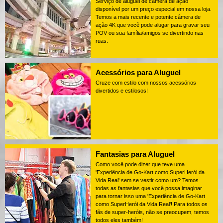
Serviço de aluguel de câmera de ação
disponível por um preço especial em nossa loja.
Temos a mais recente e potente câmera de
ação 4K que você pode alugar para gravar seu
POV ou sua família/amigos se divertindo nas
ruas.
Acessórios para Aluguel
Cruze com estilo com nossos acessórios
divertidos e estilosos!
Fantasias para Aluguel
Como você pode dizer que teve uma
'Experiência de Go-Kart como SuperHerói da
Vida Real' sem se vestir como um? Temos
todas as fantasias que você possa imaginar
para tornar isso uma 'Experiência de Go-Kart
como SuperHerói da Vida Real'! Para todos os
fãs de super-heróis, não se preocupem, temos
todos eles também!