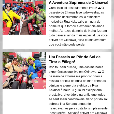
A Aventura Suprema de Okinawa!
Cara, isso foi absolutamente irreal! 🌊 O
passeio de 2 horas teve tudo—estradas
costeiras deslumbrantes, a atmosfera
incrível da Rua Kokusai e um guia de
primeira que tornou a experiência ainda
melhor. As luzes da noite de Naha fizeram
tudo parecer ainda mais especial. Se você
estiver em Okinawa, essa é uma aventura
que você não pode perder!
Um Passeio ao Pôr do Sol de
Tirar o Fôlego!
Isso foi, sem dúvida, uma das melhores
experiências que tive em Okinawa! 🌅 O
passeio de 2 horas me proporcionou a
mistura perfeita de brisa do mar, estradas
cênicas e a energia elétrica da Rua
Kokusai à noite. O guia foi excepcional—
prestativo, divertido e garantiu que todos
se sentissem confortáveis. Ver o pôr do sol
sobre a Ilha Senaga enquanto
navegávamos pela costa foi simplesmente
inesquecível. Se você estiver em Okinawa,