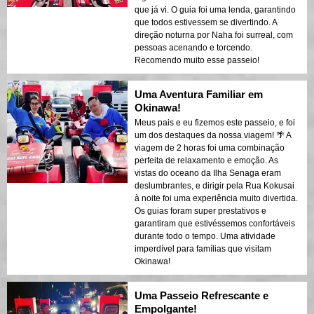
que já vi. O guia foi uma lenda, garantindo
que todos estivessem se divertindo. A
direção noturna por Naha foi surreal, com
pessoas acenando e torcendo.
Recomendo muito esse passeio!
Uma Aventura Familiar em
Okinawa!
Meus pais e eu fizemos este passeio, e foi
um dos destaques da nossa viagem! 🌴 A
viagem de 2 horas foi uma combinação
perfeita de relaxamento e emoção. As
vistas do oceano da Ilha Senaga eram
deslumbrantes, e dirigir pela Rua Kokusai
à noite foi uma experiência muito divertida.
Os guias foram super prestativos e
garantiram que estivéssemos confortáveis
durante todo o tempo. Uma atividade
imperdível para famílias que visitam
Okinawa!
Uma Passeio Refrescante e
Empolgante!