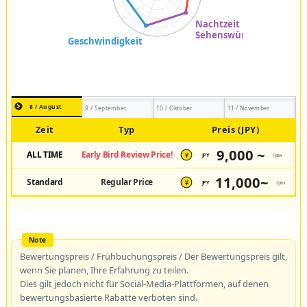
8 / August
9 / September
10 / Oktober
11 / November
Zeit
Typ
Preis (JPY)
9,000 ~
ALL TIME
Early Bird Review Price!
JPY
/pax
¥
11,000~
Standard
Regular Price
JPY
/pax
¥
Bewertungspreis / Frühbuchungspreis / Der Bewertungspreis gilt,
wenn Sie planen, Ihre Erfahrung zu teilen.
Dies gilt jedoch nicht für Social-Media-Plattformen, auf denen
bewertungsbasierte Rabatte verboten sind.