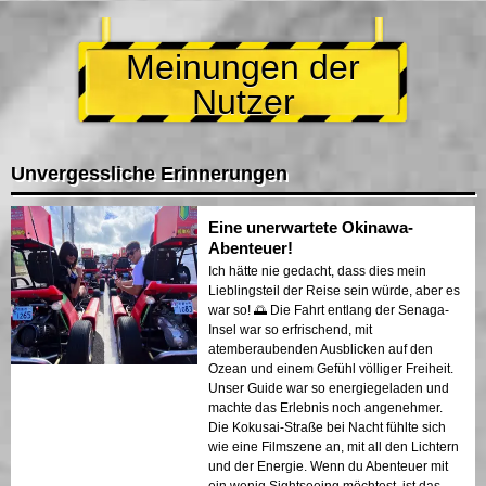
Meinungen der
Nutzer
Unvergessliche Erinnerungen
Eine unerwartete Okinawa-
Abenteuer!
Ich hätte nie gedacht, dass dies mein
Lieblingsteil der Reise sein würde, aber es
war so! 🌅 Die Fahrt entlang der Senaga-
Insel war so erfrischend, mit
atemberaubenden Ausblicken auf den
Ozean und einem Gefühl völliger Freiheit.
Unser Guide war so energiegeladen und
machte das Erlebnis noch angenehmer.
Die Kokusai-Straße bei Nacht fühlte sich
wie eine Filmszene an, mit all den Lichtern
und der Energie. Wenn du Abenteuer mit
ein wenig Sightseeing möchtest, ist das