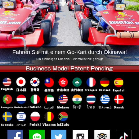
Unternehmen
Buchung
Shop wechseln
Tokio Shinagawa
Tokio Akihabara#1
Tokio Akihabara#2
Tokio Shibuya
Tokio Shibuya Annex
Tokio Bucht
Fahren Sie mit einem Go-Kart durch Okinawa!
Tokio Asakusa
Osaka
Ein einmaliges Erlebnis – einmal ist nie genug!
Okinawa