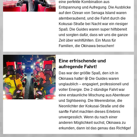
eine perfekte Kombination aus
Entspannung und Aufregung. Die Ausblicke
auf den Ozean von Senaga Island waren
atemberaubend, und die Fahrt durch die
Kokusai-Straße bei Nacht war ein riesiger
Spaß. Die Guides waren super hilfsbereit
und sorgten dafür, dass wir uns die ganze
Zeit über wohlfühlten. Ein Muss für
Familien, die Okinawa besuchen!
Eine erfrischende und
aufregende Fahrt!
Das war der größte Spaß, den ich in
Okinawa hatte! 🤩 Die Guides waren
unglaublich – engagiert, professionell und
voller Energie. Die 2-stündige Fahrt war
eine erstaunliche Mischung aus Abenteuer
und Sightseeing. Die Meeresbrise, die
Neonlichter der Kokusai-Straße und die
sanfte Fahrt machten dieses Erlebnis
unvergesslich. Wenn du nach einer
anderen Möglichkeit suchst, Okinawa zu
erkunden, dann ist das genau das Richtige!