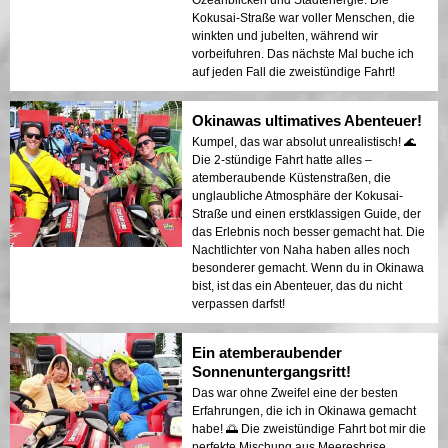
Kokusai-Straße war voller Menschen, die
winkten und jubelten, während wir
vorbeifuhren. Das nächste Mal buche ich
auf jeden Fall die zweistündige Fahrt!
Okinawas ultimatives Abenteuer!
Kumpel, das war absolut unrealistisch! 🌊
Die 2-stündige Fahrt hatte alles –
atemberaubende Küstenstraßen, die
unglaubliche Atmosphäre der Kokusai-
Straße und einen erstklassigen Guide, der
das Erlebnis noch besser gemacht hat. Die
Nachtlichter von Naha haben alles noch
besonderer gemacht. Wenn du in Okinawa
bist, ist das ein Abenteuer, das du nicht
verpassen darfst!
Ein atemberaubender
Sonnenuntergangsritt!
Das war ohne Zweifel eine der besten
Erfahrungen, die ich in Okinawa gemacht
habe! 🌅 Die zweistündige Fahrt bot mir die
perfekte Mischung aus Meeresbrise,