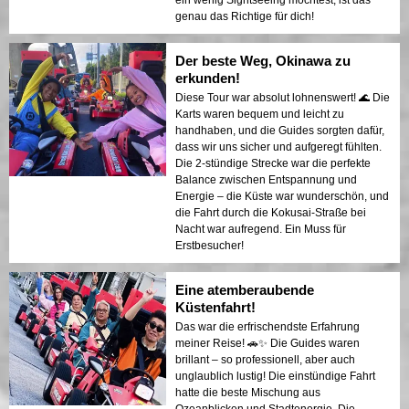
genau das Richtige für dich!
Der beste Weg, Okinawa zu
erkunden!
Diese Tour war absolut lohnenswert! 🌊 Die
Karts waren bequem und leicht zu
handhaben, und die Guides sorgten dafür,
dass wir uns sicher und aufgeregt fühlten.
Die 2-stündige Strecke war die perfekte
Balance zwischen Entspannung und
Energie – die Küste war wunderschön, und
die Fahrt durch die Kokusai-Straße bei
Nacht war aufregend. Ein Muss für
Erstbesucher!
Eine atemberaubende
Küstenfahrt!
Das war die erfrischendste Erfahrung
meiner Reise! 🚗✨ Die Guides waren
brillant – so professionell, aber auch
unglaublich lustig! Die einstündige Fahrt
hatte die beste Mischung aus
Ozeanblicken und Stadtenergie. Die