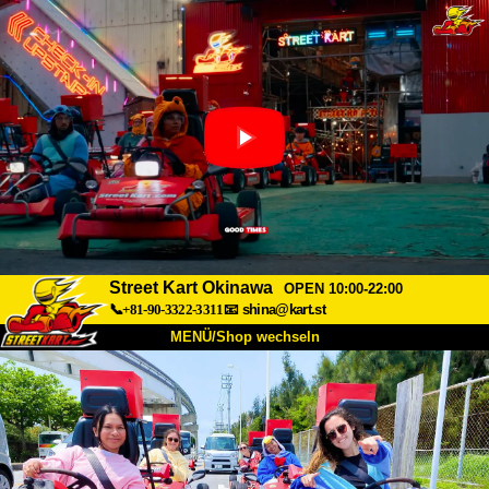
Street Kart Okinawa
OPEN 10:00-22:00
📞+81-90-3322-3311
📧
shina@kart.st
MENÜ/Shop wechseln
START
Über uns
Spezifikationen
Preise
Anfahrt
Bewertungen
FAQ