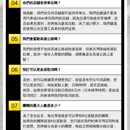
04
你們的店鋪有停車位嗎？
很抱歉，我們在任何店鋪都不提供停車位。我們也建議不要使
用汽車或Uber來到我們的店鋪，因為交通可能會非常擁擠，並
且如果您遲到，您將無法參加活動。為了減少壓力，我們建議
您使用公共交通工具來到我們這裡。
05
我們會駕駛高速公路嗎？
我們的遊覽不包括高速公路或快速道路，但東京灣路線經過彩
虹橋，提供一個令人興奮的體驗，感覺像是在高速公路上駕
駛！
06
預訂可以更改或取消嗎？
是的，您可以根據需求變更預訂，前提是有空位可供調整。您
可以更改預訂，例如駕駛人數、日期/時間，甚至是路線。
然而，如果您希望在活動日期前6天內（日本標準時間）更改或
取消預訂，則會適用我們的取消政策。
07
團體的最大人數是多少？
為了安全起見，每位導遊最多可以帶領6位駕駛員的團隊。
如果您的團隊超過6位駕駛員，您只能在我們的東京灣店同時進
行遊覽。您將被分為更小的團體，每組之間相隔幾分鐘出發，