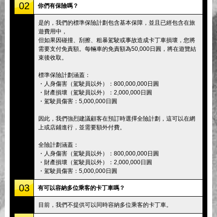
02
你們有保險嗎？
是的，我們的標準保險計劃包含基本保障，並且已經包含在旅
遊費用中，
但如果因碰撞、刮擦、粗暴駕駛或事故造成卡丁車損壞，您將
需要支付免責額。每輛車的免責額為50,000日圓，將在遊覽結
束後收取。
標準保險計劃涵蓋：
・人身傷害（駕駛員以外）：800,000,000日圓
・財產損壞（駕駛員以外）：2,000,000日圓
・駕駛員傷害：5,000,000日圓
因此，我們強烈建議顧客在預訂時選擇全險計劃，這可以在網
上或店鋪進行，並需要額外付費。
全險計劃涵蓋：
・人身傷害（駕駛員以外）：800,000,000日圓
・財產損壞（駕駛員以外）：2,000,000日圓
・駕駛員傷害：5,000,000日圓
03
有可以容納多位乘客的卡丁車嗎？
目前，我們不提供可以同時容納多位乘客的卡丁車。