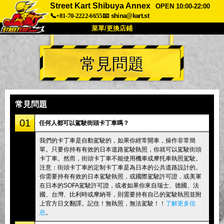
Street Kart Shibuya Annex
OPEN 10:00-22:00
📞+81-70-2222-6655
📧
shina@kart.st
菜單/更換店鋪
首頁
常見問題
關於
規格
價格
交通方式
顧客聲音
常見問題
公司
預訂
常見問題
更換店鋪
01
任何人都可以駕駛街頭卡丁車嗎？
東京品川 #1
東京秋葉原#1
我們的卡丁車是自動駕駛的，如果你經常開車，操作非常簡
單。只要你持有有效的日本道路駕駛執照，你就可以駕駛街頭
東京秋葉原#2
東京澀谷
卡丁車。然而，街頭卡丁車不能使用機車或摩托車執照駕駛。
東京澀谷附屬
東京灣
注意：街頭卡丁車的定制卡丁車是為日本的公共道路設計的。
你需要持有有效的日本駕駛執照，或國際駕駛許可證，或美軍
東京淺草
大阪
在日本的SOFA駕駛許可證，或者如果你來自瑞士、德國、法
國、台灣、比利時或摩納哥，則需要持有自己的駕駛執照並附
沖繩
上官方日文翻譯。記住！無執照，無法駕駛！！
了解更多信
息
。