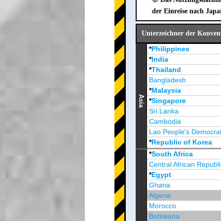
der Einreise nach Japa
Unterzeichner der Konvent
*
Philippines
*
India
*
Thailand
Bangladesh
*
Malaysia
Asia
*
Singapore
Sri Lanka
Cambodia
Lao People's Democrat
*
Republic of Korea
Brunei Darussalam
*
South Africa
Central African Republi
*
Egypt
Ghana
Algeria
Morocco
Botswana