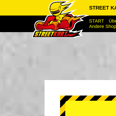
STREET K
START
Übe
Andere Sho