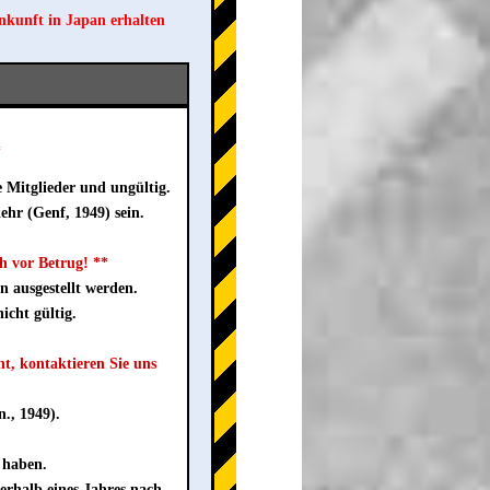
nkunft in Japan erhalten
*
e Mitglieder und ungültig.
hr (Genf, 1949) sein.
h vor Betrug! **
n ausgestellt werden.
icht gültig.
t, kontaktieren Sie uns
., 1949).
 haben.
rhalb eines Jahres nach