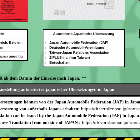
ein
Autorisierte Japanische Übersetzung
eich, Belgien,
Japan Automobile Federation (JAF)
an
Deutsche Automobil-Vereinigung
Taiwan-Japan Relations Association
Japan ungültig
ZIPLUS Inc. (nur Taiwan)
Botschaften
R ab dem Datum der Einreise nach Japan. **
usstellung autorisierter japanischer Übersetzungen in Japan
bersetzungen können von der Japan Automobile Federation (JAF) in Japan
https://driverslicense.jp/transl
bersetzung von außerhalb Japans erhalten:
lation can be issued by the Japan Automobile Federation (JAF) in Japan
https://driverslicense.jp/transl
nese Translation from out side of JAPAN :