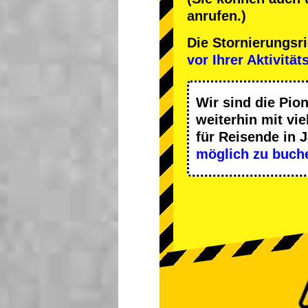
anrufen.)
Die Stornierungsr
vor Ihrer Aktivität
Wir sind die
Pion
weiterhin mit
vie
für Reisende in 
möglich zu buch