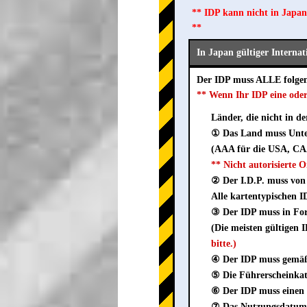
** IDP kann nicht in Japan
**
In Japan gültiger Interna
Der IDP muss ALLE folge
** Wenn Ihr IDP eine ode
Länder, die nicht in d
① Das Land muss Unter
(AAA für die USA, CAA
** Nicht autorisierte
② Der I.D.P. muss von 
Alle kartentypischen I
③ Der IDP muss in Fo
(Die meisten gültigen
bitte.)
④ Der IDP muss gemäß 
⑤ Die Führerscheinkate
⑥ Der IDP muss einen 
⑦ Das Nutzungsdatum m