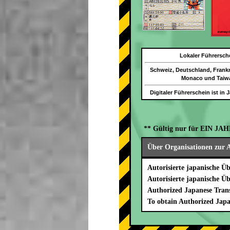
Lokaler Führersch
Schweiz, Deutschland, Frankr
Monaco und Taiw
Digitaler Führerschein ist in 
** Gültig nur für EIN JAH
Über Organisationen zur A
Autorisierte japanische Ü
Autorisierte japanische Ü
Authorized Japanese Trans
To obtain Authorized Japa