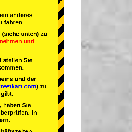
 ein anderes
u fahren.
(siehe unten) zu
ilnehmen
und
 stellen Sie
nkommen.
heins und der
reetkart.com
) zu
gibt.
, haben Sie
berprüfen. In
ern.
häftszeiten