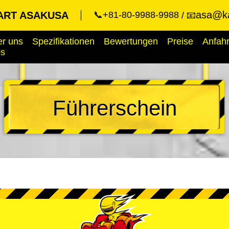
asa@ka
ART ASAKUSA
📞+81-80-9988-9988
📧
r uns
Spezifikationen
Bewertungen
Preise
Anfahr
ps
Führerschein