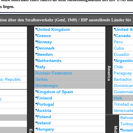
n liegen.
ion über den Straßenverkehr (Genf, 1949) / IDP ausstellende Länder für
*
United Kingdom
*
United S
*
Greece
*
Canada
*
Norway
Peru
*
Denmark
Cuba
*
Sweden
Ecuador
*
Netherlands
*
Argentin
*
Italy
Chile
America
Russian Federation
Paraguay
ic Republic
Serbia
Barbados
Montenegro
Dominican
*
Kingdom of Spain
Guatemal
*
Finland
Haiti
c
*
Portugal
Trinidad 
*
Austria
Venezuel
*
Poland
Jamaica
Bahrai
*
Ireland
Turke
*
Hungary
*
Israel