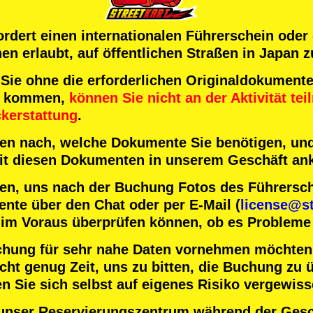
fordert einen internationalen Führerschein oder
n erlaubt, auf öffentlichen Straßen in Japan z
 ohne die erforderlichen Originaldokumente 
t kommen,
können Sie nicht an der Aktivität te
ckerstattung
.
nten nach, welche Dokumente Sie benötigen, und
 mit diesen Dokumenten in unserem Geschäft a
en, uns nach der Buchung Fotos des Führersc
nte über den Chat oder per E-Mail (
license@st
 im Voraus überprüfen können, ob es Probleme 
chung für sehr nahe Daten vornehmen möchten
ht genug Zeit, uns zu bitten, die Buchung zu ü
n Sie sich selbst auf eigenes Risiko vergewiss
unser Reservierungszentrum während der Gesc