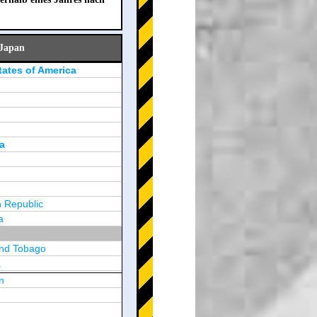
 Japan
tates of America
a
 Republic
a
and Tobago
a
n
y