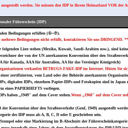
 ausgestellt werden. Sie müssen den IDP in Ihrem Heimatland VOR der A
tionaler Führerschein (IDP)
nden Bedingungen erfüllen (①~⑦).
r mehrere Bedingungen nicht erfüllt, kontaktieren Sie uns DRINGEND. *
er folgenden Liste stehen (Mexiko, Kuwait, Saudi-Arabien usw.), sind kein
zeichner der von der UN anerkannten Konvention über den Straßenverke
 für Kanada, AAA für Australien, AA für das Vereinigte Königreich)
 Organisationen verkaufen BETRUGS-FAKE-IDP im Internet. Hüten Sie sic
einer zertifizierten, vom Land oder der Behörde anerkannten Organisatio
DPs, digitalen IDPs, einzelnen Papier-IDPs und Fotokopien sind in Japan n
rm eines PAPIERHEFTS vorliegen.
 IDPs haben „1949" auf dem Cover stehen.
Wenn „1968" auf dem Cover steh
der Konvention über den Straßenverkehr (Genf, 1949) ausgestellt werden
gorie des IDP muss als A, B, C, D oder E geschrieben sein.
Stempel oder eine Markierung im B-Abschnitt der Führerscheinkategorie
uss innerhalb eines Jahres ab dem Ausstellungsdatum des IDP UND inne