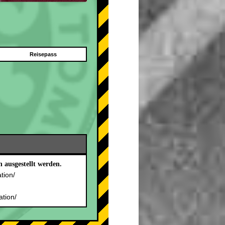
Reisepass
 ausgestellt werden.
ation/
.
ation/