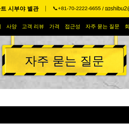
shibu2
트 시부야 별관
📞+81-70-2222-6655
📧
개
사양
고객 리뷰
가격
접근성
자주 묻는 질문
자주 묻는 질문