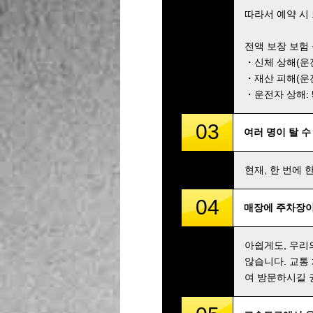
따라서 예약 시
전액 보장 보험
・신체 상해(운전자
・재산 피해(운전자
・운전자 상해: 5,
03
여러 명이 탈 수
현재, 한 번에 
04
매장에 주차장이
아쉽게도, 우리
않습니다. 교통
여 방문하시길 