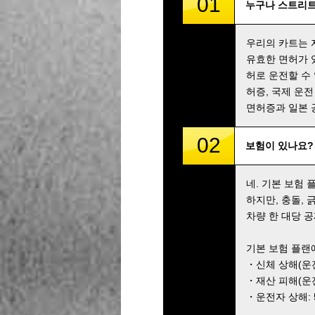
01
누구나 스트리트
우리의 카트는 
유효한 면허가 
허로 운전할 수
허증, 국제 운전
면허증과 일본 
02
보험이 있나요?
네. 기본 보험
하지만, 충돌,
차량 한 대당 공
기본 보험 플랜
・신체 상해(운전자
・재산 피해(운전자
・운전자 상해: 5,