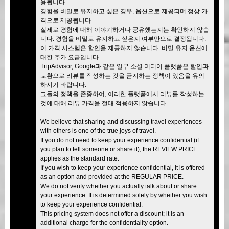
용됩니다.
경험을 비밀로 유지하고 싶은 경우, 옵션으로 제공되며 정상 가
격으로 제공됩니다.
실제로 경험에 대해 이야기하거나 공유했는지는 확인하지 않습
니다. 경험을 비밀로 유지하고 싶은지 여부만으로 결정됩니다.
이 가격 시스템은 할인을 제공하지 않습니다. 비밀 유지 옵션에
대한 추가 요금입니다.
TripAdvisor, Google과 같은 일부 소셜 미디어 플랫폼은 할인과
교환으로 리뷰를 작성하는 것을 금지하는 정책이 있음을 유의
하시기 바랍니다.
그들의 정책을 존중하여, 이러한 플랫폼에서 리뷰를 작성하는
것에 대해 리뷰 가격을 절대 적용하지 않습니다.
We believe that sharing and discussing travel experiences
with others is one of the true joys of travel.
If you do not need to keep your experience confidential (if
you plan to tell someone or share it), the REVIEW PRICE
applies as the standard rate.
If you wish to keep your experience confidential, it is offered
as an option and provided at the REGULAR PRICE.
We do not verify whether you actually talk about or share
your experience. It is determined solely by whether you wish
to keep your experience confidential.
This pricing system does not offer a discount; it is an
additional charge for the confidentiality option.