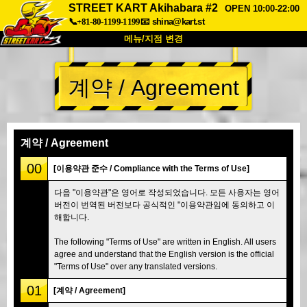
STREET KART Akihabara #2
OPEN 10:00-22:00
📞+81-80-1199-1199
📧
shina@kart.st
메뉴/지점 변경
최상단
계약 / Agreement
소개
사양
가격
접근성
고객 리뷰
자주 묻는 질문
회사 정보
예약
계약 / Agreement
지점 변경
00
[이용약관 준수 / Compliance with the Terms of Use]
도쿄 시나가와 #1
도쿄 아키하바라#1
다음 "이용약관"은 영어로 작성되었습니다. 모든 사용자는 영어
버전이 번역된 버전보다 공식적인 "이용약관임에 동의하고 이
도쿄 아키하바라#2
도쿄 시부야
해합니다.
도쿄 시부야 애넥스
도쿄 베이
The following "Terms of Use" are written in English. All users
도쿄 아사쿠사
오사카
agree and understand that the English version is the official
"Terms of Use" over any translated versions.
오키나와
01
[계약 / Agreement]