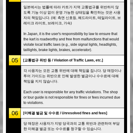
일본에서는 법률에 따라 카트가 지역 교통법규를 위반하지 않
도록 기능 이상 없이 운영 가능한 상태임을 확인하는 것은 사용
자의 책임입니다. (예: 측면 신호등, 헤드라이트, 테일라이트, 브
레이크 라이트, 브레이크, 가속)
In Japan, it is the user's responsibility by law to ensure that
the kart is roadworthy and free from malfunctions that would
violate local traffic laws (e.g., side signal lights, headlights,
taillights, brake lights, brakes, accelerator).
05
[교통법규 위반 등 / Violation of Traffic Laws, etc.]
각 사용자는 모든 교통 위반에 대해 책임을 집니다. 당 매장이나
투어 가이드는 위반으로 인해 발생한 벌금이나 수수료에 대해
책임을 지지 않습니다.
Each user is responsible for any traffic violations. The shop
or tour guide is not responsible for fines or fees incurred due
to violations.
06
[미해결 벌금 및 수수료 / Unresolved fines and fees]
당 매장은 사용자가 지방 당국과의 교통 위반과 관련하여 부담
한 미해결 벌금 또는 수수료를 청구할 수 있습니다.