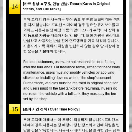
[카트 원상 복구 및 만능 반납 / Return Karts in Original
14
Status, and Full Tanks]
투어 고객의 경우 사용자는 투어 종료 후 연료 보급에 대해 책임
을 지지 않습니다. 프리랜스 대여의 경우 필요한 유지보수를 제
외하고 사용자는 당 매장의 동의 없이 스티커 부착이나 장치 설
치 등으로 차량을 개조해서는 안 됩니다. 또한 차량은 원상태로
반납하고 사용자는 반납 전에 연료탱크를 가득 채워야 합니다.
사용자가 가득 채워서 차량을 반납하지 않는 경우 당 매장이 정
한 요금을 지불해야 합니다.
For tour customers, users are not responsible for refueling
after the tour ends. For freelance rental, except for necessary
maintenance, users must not modify vehicles by applying
stickers or installing devices without the shop's consent.
Furthermore, vehicles must be returned in original condition,
and users must fill the fuel tank before returning. If users do
not return the vehicle with a full tank, they must pay the fee
set by the shop.
15
[초과 시간 정책 / Over Time Policy]
투어 고객에 대해서는 이 조항이 적용되지 않습니다. 프리랜스
대여의 경우 사용자는 당 매장이 정한 장소와 시간에 차량을 반
납할 것을 약속합니다. 사용자가 대여 시간을 초과한 경우 당 매