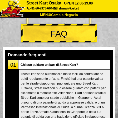
Street Kart Osaka
OPEN 12:00-19:00
📞+81-90-9977-6644
📧
shina@kart.st
MENU/Cambia Negozio
INIZIO
FAQ
Chi Siamo
Specifiche
Prezzo
Accesso
Recensioni
FAQ
Azienda
Prenotazioni
Domande frequenti
Cambia Negozio
01
Chi può guidare un kart di Street Kart?
Tokyo Shinagawa
Tokyo Akihabara#1
I nostri kart sono automatici e molto facili da controllare se
guidi regolarmente un'auto. Finché hai una patente valida
Tokyo Akihabara#2
Tokyo Shibuya
per le strade giapponesi, puoi guidare uno Street Kart.
Tokyo Shibuya Annex
Tokyo Bay
Tuttavia, Street Kart non può essere guidato con patenti per
ciclomotori o motociclette. Attenzione: i kart personalizzati di
Tokyo Asakusa
Osaka
Street Kart sono per strade pubbliche in Giappone. Avrai
bisogno di una patente di guida giapponese valida, o di un
Okinawa
Permesso Internazionale di Guida, o di una Licenza SOFA
per le Forze Armate Statunitensi in Giappone, o della tua
patente di guida con una traduzione ufficiale in giapponese