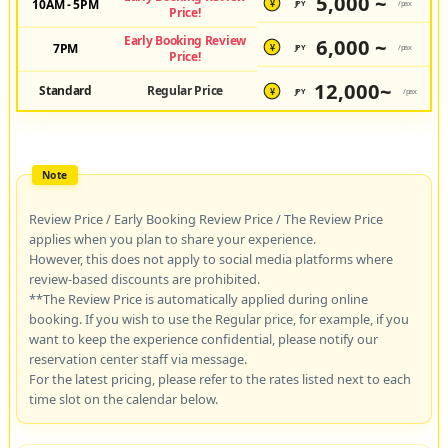
5,000 ~
10AM - 5PM
JPY
/pax
¥
Price!
Early Booking Review
6,000 ~
7PM
JPY
/pax
¥
Price!
12,000~
Standard
Regular Price
JPY
/pax
¥
Review Price / Early Booking Review Price / The Review Price
applies when you plan to share your experience.
However, this does not apply to social media platforms where
review-based discounts are prohibited.
**The Review Price is automatically applied during online
booking. If you wish to use the Regular price, for example, if you
want to keep the experience confidential, please notify our
reservation center staff via message.
For the latest pricing, please refer to the rates listed next to each
time slot on the calendar below.