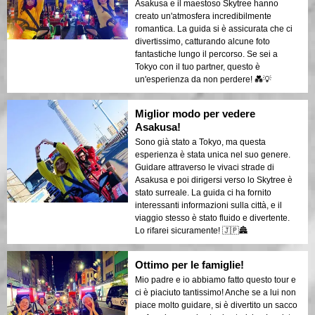
Asakusa e il maestoso Skytree hanno
creato un'atmosfera incredibilmente
romantica. La guida si è assicurata che ci
divertissimo, catturando alcune foto
fantastiche lungo il percorso. Se sei a
Tokyo con il tuo partner, questo è
un'esperienza da non perdere! 💑💡
Miglior modo per vedere
Asakusa!
Sono già stato a Tokyo, ma questa
esperienza è stata unica nel suo genere.
Guidare attraverso le vivaci strade di
Asakusa e poi dirigersi verso lo Skytree è
stato surreale. La guida ci ha fornito
interessanti informazioni sulla città, e il
viaggio stesso è stato fluido e divertente.
Lo rifarei sicuramente! 🇯🇵🏯
Ottimo per le famiglie!
Mio padre e io abbiamo fatto questo tour e
ci è piaciuto tantissimo! Anche se a lui non
piace molto guidare, si è divertito un sacco