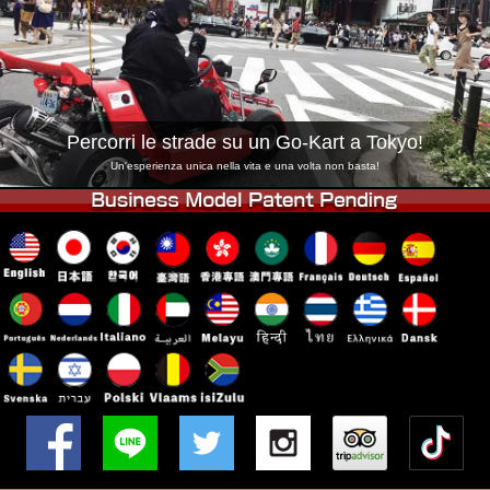
Azienda
Prenotazioni
Cambia Negozio
Tokyo Shinagawa
Tokyo Akihabara#1
Tokyo Akihabara#2
Tokyo Shibuya
Percorri le strade su un Go-Kart a Tokyo!
Tokyo Shibuya Annex
Tokyo Bay
Un'esperienza unica nella vita e una volta non basta!
Tokyo Asakusa
Osaka
Okinawa