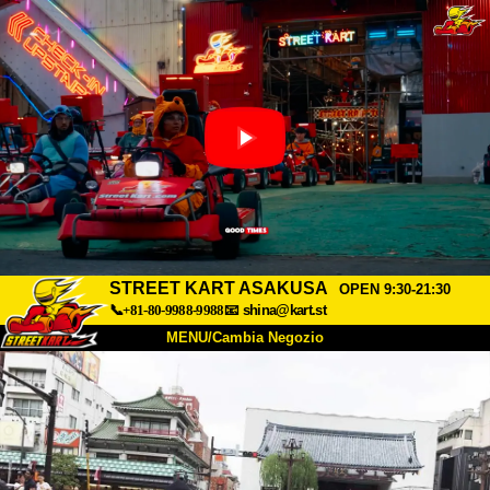
STREET KART ASAKUSA
OPEN 9:30-21:30
📞+81-80-9988-9988
📧
shina@kart.st
MENU/Cambia Negozio
INIZIO
Chi Siamo
Specifiche
Prezzo
Accesso
Recensioni
FAQ