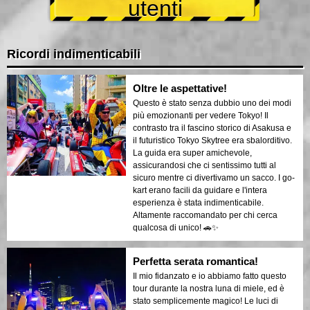
utenti
Ricordi indimenticabili
Oltre le aspettative!
Questo è stato senza dubbio uno dei modi
più emozionanti per vedere Tokyo! Il
contrasto tra il fascino storico di Asakusa e
il futuristico Tokyo Skytree era sbalorditivo.
La guida era super amichevole,
assicurandosi che ci sentissimo tutti al
sicuro mentre ci divertivamo un sacco. I go-
kart erano facili da guidare e l'intera
esperienza è stata indimenticabile.
Altamente raccomandato per chi cerca
qualcosa di unico! 🚗✨
Perfetta serata romantica!
Il mio fidanzato e io abbiamo fatto questo
tour durante la nostra luna di miele, ed è
stato semplicemente magico! Le luci di