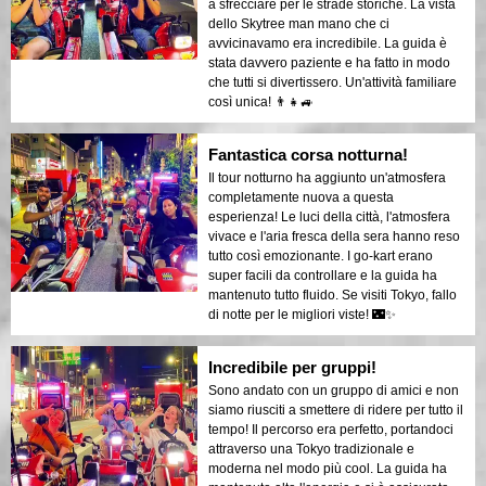
a sfrecciare per le strade storiche. La vista
dello Skytree man mano che ci
avvicinavamo era incredibile. La guida è
stata davvero paziente e ha fatto in modo
che tutti si divertissero. Un'attività familiare
così unica! 👨‍👧🚙
Fantastica corsa notturna!
Il tour notturno ha aggiunto un'atmosfera
completamente nuova a questa
esperienza! Le luci della città, l'atmosfera
vivace e l'aria fresca della sera hanno reso
tutto così emozionante. I go-kart erano
super facili da controllare e la guida ha
mantenuto tutto fluido. Se visiti Tokyo, fallo
di notte per le migliori viste! 🌃✨
Incredibile per gruppi!
Sono andato con un gruppo di amici e non
siamo riusciti a smettere di ridere per tutto il
tempo! Il percorso era perfetto, portandoci
attraverso una Tokyo tradizionale e
moderna nel modo più cool. La guida ha