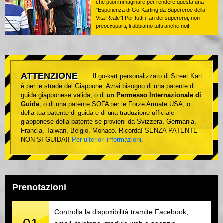
che puoi immaginare per rendere questa una
"Esperienza di Go-Karting da Supereroe della
Vita Reale"! Per tutti i fan dei supereroi, non
preoccuparti, li abbiamo tutti anche noi!
ATTENZIONE
Il go-kart personalizzato di Street Kart
è per le strade del Giappone. Avrai bisogno di una patente di
guida giapponese valida, o di
un Permesso Internazionale di
Guida
, o di una patente SOFA per le Forze Armate USA, o
della tua patente di guida e di una traduzione ufficiale
giapponese della patente se provieni da Svizzera, Germania,
Francia, Taiwan, Belgio, Monaco. Ricorda! SENZA PATENTE
NON SI GUIDA!!
Per ulteriori informazioni
.
Prenotazioni
Controlla la disponibilità tramite Facebook,
email, telefono, modulo web e agenzie