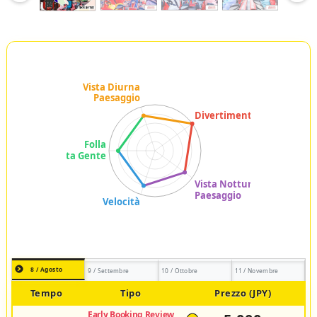
8 / Agosto
9 / Settembre
10 / Ottobre
11 / Novembre
Tempo
Tipo
Prezzo (JPY)
Early Booking Review