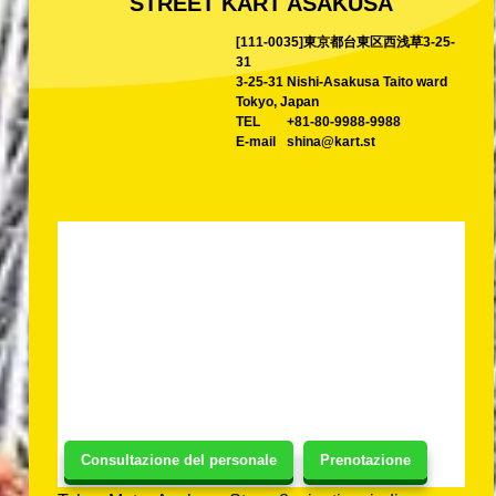
STREET KART ASAKUSA
[111-0035]東京都台東区西浅草3-25-
31
3-25-31 Nishi-Asakusa Taito ward
Tokyo, Japan
TEL
+81-80-9988-9988
E-mail
shina@kart.st
Consultazione del personale
Prenotazione