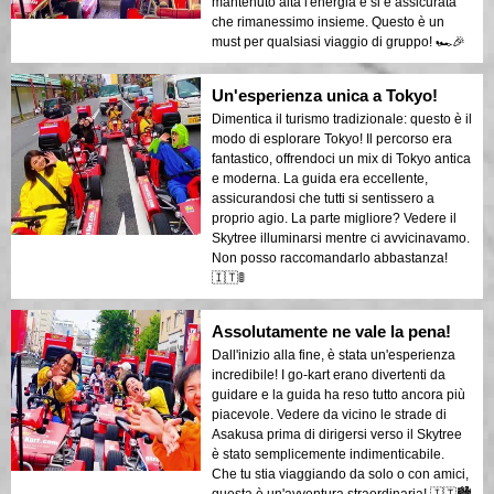
mantenuto alta l'energia e si è assicurata
che rimanessimo insieme. Questo è un
must per qualsiasi viaggio di gruppo! 🏎️🎉
Un'esperienza unica a Tokyo!
Dimentica il turismo tradizionale: questo è il
modo di esplorare Tokyo! Il percorso era
fantastico, offrendoci un mix di Tokyo antica
e moderna. La guida era eccellente,
assicurandosi che tutti si sentissero a
proprio agio. La parte migliore? Vedere il
Skytree illuminarsi mentre ci avvicinavamo.
Non posso raccomandarlo abbastanza!
🇮🇹🚦
Assolutamente ne vale la pena!
Dall'inizio alla fine, è stata un'esperienza
incredibile! I go-kart erano divertenti da
guidare e la guida ha reso tutto ancora più
piacevole. Vedere da vicino le strade di
Asakusa prima di dirigersi verso il Skytree
è stato semplicemente indimenticabile.
Che tu stia viaggiando da solo o con amici,
questa è un'avventura straordinaria! 🇮🇹🏙️