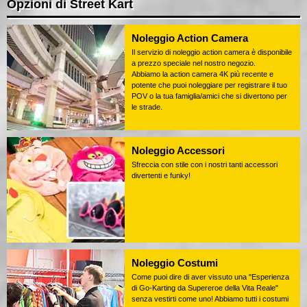
Opzioni di Street Kart
Noleggio Action Camera
Il servizio di noleggio action camera è disponibile
a prezzo speciale nel nostro negozio.
Abbiamo la action camera 4K più recente e
potente che puoi noleggiare per registrare il tuo
POV o la tua famiglia/amici che si divertono per
le strade.
Noleggio Accessori
Sfreccia con stile con i nostri tanti accessori
divertenti e funky!
Noleggio Costumi
Come puoi dire di aver vissuto una "Esperienza
di Go-Karting da Supereroe della Vita Reale"
senza vestirti come uno! Abbiamo tutti i costumi