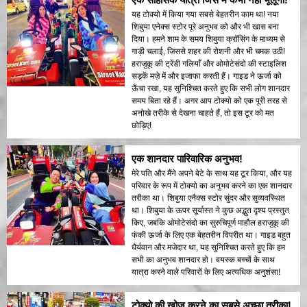
यह टोक्यो में किया गया सबसे बेहतरीन काम था! नया
शिबुया एनेक्स स्टोर पूरे अनुभव को और भी खास बना
दिया। हमने शाम के समय शिबुया क्रॉसिंग के माध्यम से
गाड़ी चलाई, जिससे शहर की रोशनी और भी चमक उठी!
हराजुकू की ट्रेंडी गलियाँ और ओमोटेसंदो की स्टाइलिश
सड़कें मज़े में और इजाफा करती हैं। गाइड ने ऊर्जा को
ऊँचा रखा, यह सुनिश्चित करते हुए कि सभी लोग शानदार
समय बिता रहे हैं। अगर आप टोक्यो को एक पूरी तरह से
अनोखे तरीके से देखना चाहते हैं, तो इस टूर को मत
छोड़िए!
एक शानदार पारिवारिक अनुभव!
मेरे पति और मैंने अपने बेटे के साथ यह टूर किया, और यह
परिवार के रूप में टोक्यो का अनुभव करने का एक शानदार
तरीका था। शिबुया एनैक्स स्टोर सुंदर और सुव्यवस्थित
था। शिबुया के ऊपर सूर्यास्त ने कुछ अद्भुत दृश्य प्रस्तुत
किए, जबकि ओमोटेसंदो का सुरुचिपूर्ण माहौल हराजुकू की
फंकी ऊर्जा के लिए एक बेहतरीन विपरीत था। गाइड बहुत
धैर्यवान और मजेदार था, यह सुनिश्चित करते हुए कि हम
सभी का अनुभव शानदार हो। वयस्क बच्चों के साथ
यात्रा करने वाले परिवारों के लिए अत्यधिक अनुशंसा!
टोक्यो की खोज करने का सबसे अच्छा तरीका!