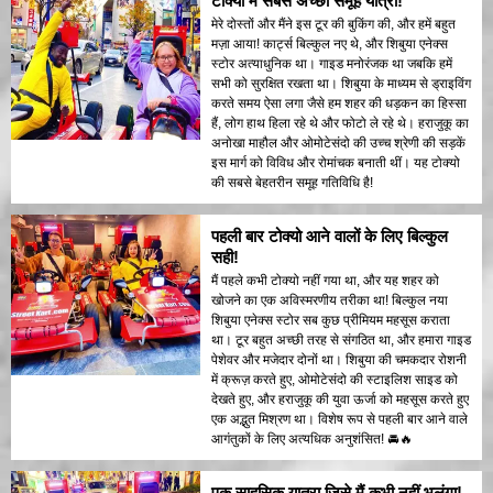
टोक्यो में सबसे अच्छा समूह यात्रा!
मेरे दोस्तों और मैंने इस टूर की बुकिंग की, और हमें बहुत
मज़ा आया! कार्ट्स बिल्कुल नए थे, और शिबुया एनेक्स
स्टोर अत्याधुनिक था। गाइड मनोरंजक था जबकि हमें
सभी को सुरक्षित रखता था। शिबुया के माध्यम से ड्राइविंग
करते समय ऐसा लगा जैसे हम शहर की धड़कन का हिस्सा
हैं, लोग हाथ हिला रहे थे और फोटो ले रहे थे। हराजुकू का
अनोखा माहौल और ओमोटेसंदो की उच्च श्रेणी की सड़कें
इस मार्ग को विविध और रोमांचक बनाती थीं। यह टोक्यो
की सबसे बेहतरीन समूह गतिविधि है!
पहली बार टोक्यो आने वालों के लिए बिल्कुल
सही!
मैं पहले कभी टोक्यो नहीं गया था, और यह शहर को
खोजने का एक अविस्मरणीय तरीका था! बिल्कुल नया
शिबुया एनेक्स स्टोर सब कुछ प्रीमियम महसूस कराता
था। टूर बहुत अच्छी तरह से संगठित था, और हमारा गाइड
पेशेवर और मजेदार दोनों था। शिबुया की चमकदार रोशनी
में क्रूज़ करते हुए, ओमोटेसंदो की स्टाइलिश साइड को
देखते हुए, और हराजुकू की युवा ऊर्जा को महसूस करते हुए
एक अद्भुत मिश्रण था। विशेष रूप से पहली बार आने वाले
आगंतुकों के लिए अत्यधिक अनुशंसित! 🚘🔥
एक साहसिक यात्रा जिसे मैं कभी नहीं भूलूंगा!