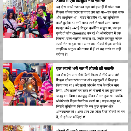
टोक्यो में एक बिल्कुल नया रोमांच!
यह दौरा अगले स्तर का मज़ा था! हाल ही में खोला गया
शिबुया एनेक्स स्टोर शानदार लग रहा था—सब कुछ साफ
और आधुनिक था। गाइड बेहतरीन था, यह सुनिश्चित
करते हुए कि हम सभी बाहर जाने से पहले आरामदायक
महसूस करें। 🚗💨 शिबुया क्रॉसिंग अद्भुत था, जब हम
गुज़रे तो लोग cheering कर रहे थे! ओमोटेसंदो में एक
चिकना, उच्च-स्तरीय एहसास था, जबकि हराजुकू जीवंत
ऊर्जा से भरा हुआ था। अगर आप टोक्यो में एक अनोखे
साहसिक अनुभव की तलाश में हैं, तो यह करने का सही
तरीका है!
एक सपनों भरी रात में टोक्यो की सवारी!
यह दौरा ऐसा लगा जैसे किसी फिल्म से सीधे आया हो!
शिबुया एनेक्स स्टोर ताजा और खूबसूरती से डिज़ाइन
किया गया था। मेरे साथी और मैंने शाम के दौरे में भाग
लिया, और सड़कों पर शहर की रोशनी ने सब कुछ इतना
जादुई बना दिया। हराजुकू जीवन से भरा हुआ था, जबकि
ओमोटेसंदो में एक रोमांटिक स्पर्श था। गाइड अद्भुत था,
जिसने सुनिश्चित किया कि सब कुछ सुचारू और
आनंददायक हो। अगर आप एक जोड़ा हैं जो टोक्यो जा रहा
है, तो इसे मत छोड़िए! 🌟