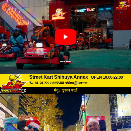
Street Kart Shibuya Annex
OPEN 10:00-22:00
📞+81-70-2222-6655
📧
shina@kart.st
मेनू / दुकान बदलें
TOP
हमारे बारे में
विशेषताएँ
कीमत
पहुंच
वॉयस
FAQ