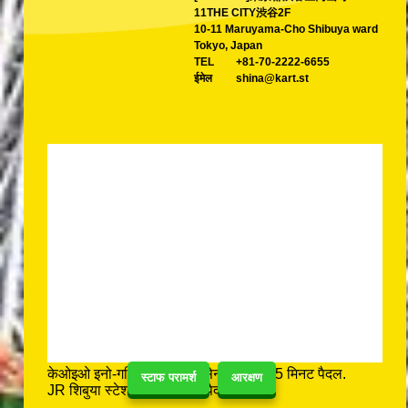
11THE CITY渋谷2F
10-11 Maruyama-Cho Shibuya ward
Tokyo, Japan
TEL
+81-70-2222-6655
ईमेल
shina@kart.st
केओइओ इनो-गशिरा लाइन शिनसेन स्टेशन से 5 मिनट पैदल.
स्टाफ परामर्श
आरक्षण
JR शिबुया स्टेशन से 15 मिनट पैदल