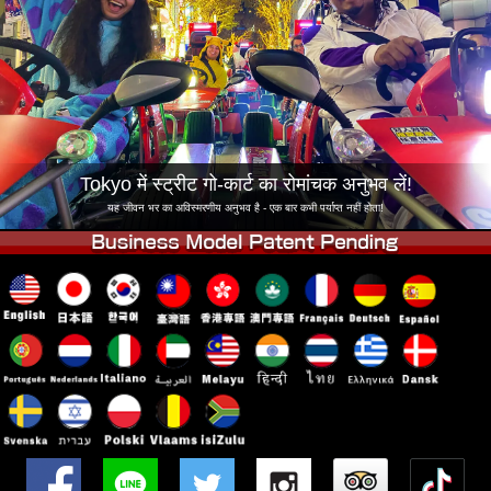
कंपनी
बुकिंग
शाखा बदलें
टोक्यो शिनागावा #1
टोक्यो अकीहबारा#1
टोक्यो अकीहबारा#2
टोक्यो शिबुया
टोक्यो शिबुया एनेक्स
टोक्यो बे
Tokyo में स्ट्रीट गो-कार्ट का रोमांचक अनुभव लें!
टोक्यो असाकुसा
ओसाका
यह जीवन भर का अविस्मरणीय अनुभव है - एक बार कभी पर्याप्त नहीं होता!
ओकिनावा