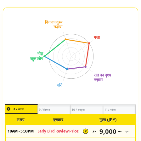
8 / अगस्त
9 / सितंबर
10 / अक्टूबर
11 / नवंबर
समय
प्रकार
मूल्य (JPY)
9,000 ~
10AM - 5:30PM
Early Bird Review Price!
JPY
/pax
¥