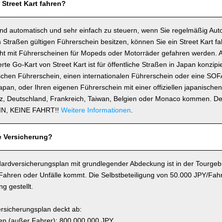
 Street Kart fahren?
ind automatisch und sehr einfach zu steuern, wenn Sie regelmäßig Auto
 Straßen gültigen Führerschein besitzen, können Sie ein Street Kart fa
icht mit Führerscheinen für Mopeds oder Motorräder gefahren werden. 
e Go-Kart von Street Kart ist für öffentliche Straßen in Japan konzipie
schen Führerschein, einen internationalen Führerschein oder eine SOF
 Japan, oder Ihren eigenen Führerschein mit einer offiziellen japanisch
z, Deutschland, Frankreich, Taiwan, Belgien oder Monaco kommen. D
N, KEINE FAHRT!!
Weitere Informationen
.
e Versicherung?
ardversicherungsplan mit grundlegender Abdeckung ist in der Tourgebü
 Fahren oder Unfälle kommt. Die Selbstbeteiligung von 50.000 JPY/Fahr
g gestellt.
rsicherungsplan deckt ab:
n (außer Fahrer): 800.000.000 JPY