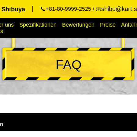
shibu@kart.s
t Shibuya
📞+81-80-9999-2525
📧
r uns
Spezifikationen
Bewertungen
Preise
Anfahr
ps
FAQ
en