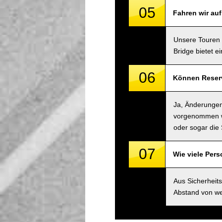
05
Fahren wir au
Unsere Touren 
Bridge bietet e
06
Können Reserv
Ja, Änderungen
vorgenommen we
oder sogar die 
07
Wie viele Per
Aus Sicherheit
Abstand von we