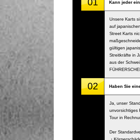
01
Kann jeder ein
Unsere Karts s
auf japanischen
Street Karts n
maßgeschneidert
gültigen japani
Streitkräfte in
aus der Schwei
FÜHRERSCHEI
02
Haben Sie ein
Ja, unser Stand
unvorsichtiges
Tour in Rechnun
Der Standardve
・Körperschäde