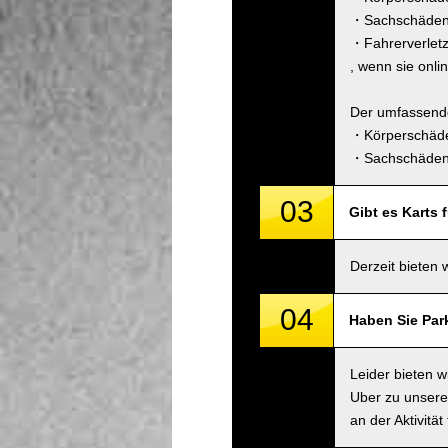
・Sachschäden 
・Fahrerverlet
, wenn sie onli
Der umfassende
・Körperschäde
・Sachschäden 
03
Gibt es Karts 
Derzeit bieten 
04
Haben Sie Par
Leider bieten 
Uber zu unsere
an der Aktivitä