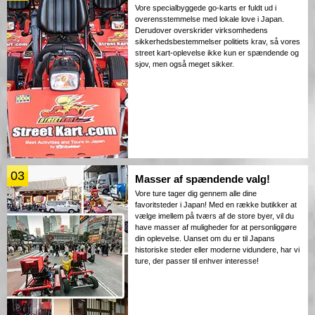
Vore specialbyggede go-karts er fuldt ud i
overensstemmelse med lokale love i Japan.
Derudover overskrider virksomhedens
sikkerhedsbestemmelser politiets krav, så vores
street kart-oplevelse ikke kun er spændende og
sjov, men også meget sikker.
03
Masser af spændende valg!
Vore ture tager dig gennem alle dine
favoritsteder i Japan! Med en række butikker at
vælge imellem på tværs af de store byer, vil du
have masser af muligheder for at personliggøre
din oplevelse. Uanset om du er til Japans
historiske steder eller moderne vidundere, har vi
ture, der passer til enhver interesse!