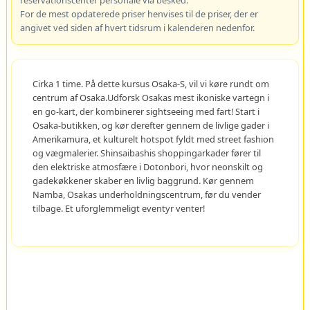
reservationscenter personale via besked.
For de mest opdaterede priser henvises til de priser, der er
angivet ved siden af hvert tidsrum i kalenderen nedenfor.
Cirka 1 time. På dette kursus Osaka-S, vil vi køre rundt om
centrum af Osaka.Udforsk Osakas mest ikoniske vartegn i
en go-kart, der kombinerer sightseeing med fart! Start i
Osaka-butikken, og kør derefter gennem de livlige gader i
Amerikamura, et kulturelt hotspot fyldt med street fashion
og vægmalerier. Shinsaibashis shoppingarkader fører til
den elektriske atmosfære i Dotonbori, hvor neonskilt og
gadekøkkener skaber en livlig baggrund. Kør gennem
Namba, Osakas underholdningscentrum, før du vender
tilbage. Et uforglemmeligt eventyr venter!