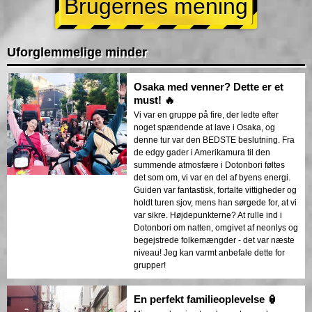
Brugernes mening
Uforglemmelige minder
Osaka med venner? Dette er et
must! 🔥
Vi var en gruppe på fire, der ledte efter
noget spændende at lave i Osaka, og
denne tur var den BEDSTE beslutning. Fra
de edgy gader i Amerikamura til den
summende atmosfære i Dotonbori føltes
det som om, vi var en del af byens energi.
Guiden var fantastisk, fortalte vittigheder og
holdt turen sjov, mens han sørgede for, at vi
var sikre. Højdepunkterne? At rulle ind i
Dotonbori om natten, omgivet af neonlys og
begejstrede folkemængder - det var næste
niveau! Jeg kan varmt anbefale dette for
grupper!
En perfekt familieoplevelse 🏮