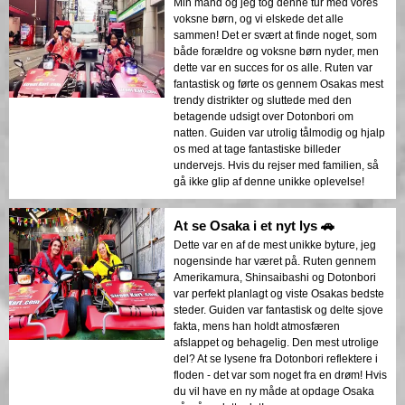
Min mand og jeg tog denne tur med vores
voksne børn, og vi elskede det alle
sammen! Det er svært at finde noget, som
både forældre og voksne børn nyder, men
dette var en succes for os alle. Ruten var
fantastisk og førte os gennem Osakas mest
trendy distrikter og sluttede med den
betagende udsigt over Dotonbori om
natten. Guiden var utrolig tålmodig og hjalp
os med at tage fantastiske billeder
undervejs. Hvis du rejser med familien, så
gå ikke glip af denne unikke oplevelse!
At se Osaka i et nyt lys 🚗
Dette var en af de mest unikke byture, jeg
nogensinde har været på. Ruten gennem
Amerikamura, Shinsaibashi og Dotonbori
var perfekt planlagt og viste Osakas bedste
steder. Guiden var fantastisk og delte sjove
fakta, mens han holdt atmosfæren
afslappet og behagelig. Den mest utrolige
del? At se lysene fra Dotonbori reflektere i
floden - det var som noget fra en drøm! Hvis
du vil have en ny måde at opdage Osaka