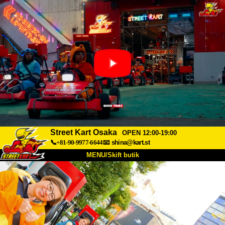
Street Kart Osaka
OPEN 12:00-19:00
📞+81-90-9977-6644
📧
shina@kart.st
MENU/Skift butik
TOP
Om
Specifikationer
Pris
Adgang
Stemme
FAQ