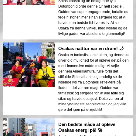
Shinsaibashi og de betagende lys i
Dotonbori gjorde denne tur helt speciel.
Guiden var super engagerende, fortalte os
fede historier, mens han sørgede for, at vi
havde den bedste tid i vores liv. At se
Osaka fra denne vinkel, med lysene og de
livlige gader, var absolut uforglemmeligt!
Osakas natttur var en drøm! 🌙
Osaka er fantastisk om natten, og denne tur
giver dig mulighed for at opleve det på den
mest immersive måde muligt. At sejle
gennem Amerikamura, rulle forbi det
stilfulde Shinsaibashi og endelig se de
lysende lys fra Dotonbori reflektere på
floden - det var ren magi. Guiden var
fantastisk og sørgede for, at alle følte sig
sikre og havde det sjovt. Dette var en af
mine yndlingsrejseoplevelser, og jeg ville
gøre det igen på et øjeblik!
Den bedste måde at opleve
Osakas energi på! 🚀