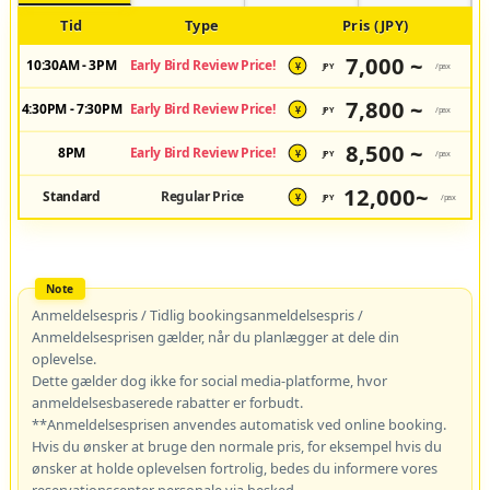
Tid
Type
Pris (JPY)
7,000 ~
10:30AM - 3PM
Early Bird Review Price!
JPY
/pax
¥
7,800 ~
4:30PM - 7:30PM
Early Bird Review Price!
JPY
/pax
¥
8,500 ~
8PM
Early Bird Review Price!
JPY
/pax
¥
12,000~
Standard
Regular Price
JPY
/pax
¥
Anmeldelsespris / Tidlig bookingsanmeldelsespris /
Anmeldelsesprisen gælder, når du planlægger at dele din
oplevelse.
Dette gælder dog ikke for social media-platforme, hvor
anmeldelsesbaserede rabatter er forbudt.
**Anmeldelsesprisen anvendes automatisk ved online booking.
Hvis du ønsker at bruge den normale pris, for eksempel hvis du
ønsker at holde oplevelsen fortrolig, bedes du informere vores