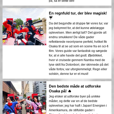
på, så er dette det!
En regnfuld tur, der blev magisk!
☔
Da det begyndte at dryppe før vores tur, var
jeg bekymret for, at det kunne ødelægge
oplevelsen. Men ærligt talt? Det gjorde alt
endnu smukkere! De våde gader
reflekterede neonlysene perfekt, hvilket fik
Osaka til at se ud som en scene fra en sci-fi
film. Vores guide var fantastisk og sørgede
for, at vi alle havde det godt. Øjeblikket,
hvor vi cruisede gennem Namba med de
lyse skilt fra Dotonbori, der skinnede på det
våde fortov, var uforglemmeligt. Regn eller
solskin, denne tur er et must!
Den bedste måde at udforske
Osaka på! 🔥
Jeg elsker at udforske byer på unikke
måder, og dette var en af de bedste
oplevelser, jeg har haft i Japan! Energien i
Amerikamura, de stilfulde gader i