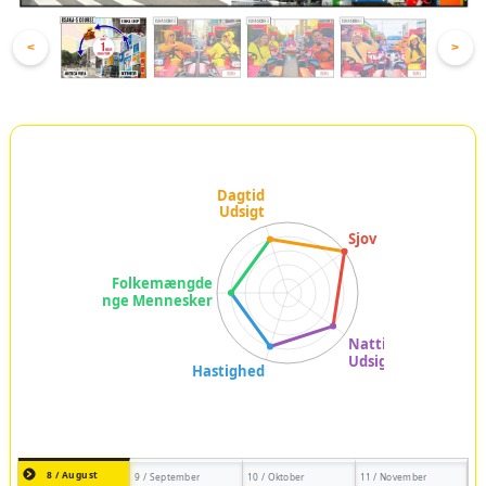
<
>
8 / August
9 / September
10 / Oktober
11 / November