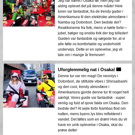
Jeg har været i Osaka før, men jeg har
aldrig oplevet det på denne måde! Hele
turen var fantastisk, fra de trendy gader i
Amerikamura til den elektriske atmosfære i
Namba og Dotonbori. Den bedste del?
Reaktionerne fra folk, mens vi kørte forbi—
jubel, bølger og endda folk der tog billeder!
Guiden var fantastisk og sørgede for, at vi
alle følte os komfortable og underholdt
undervejs. Dette er en oplevelse, jeg vil
tale om i mange år fremover!
Uforglemmelig nat i Osaka! 🌃
Denne tur var ren magi! De neonlys i
Dotonbori, de stilfulde vibes i Shinsaibashi
og den cool, trendy atmosfære i
Amerikamura gjorde denne tur til noget helt
særligt. Vores guide var fantastisk - super
venlig og fuld af sjove fakta om Osaka. Den
bedste del? At sejle forbi Nambas flod om
natten, mens byens lys blev reflekteret i
vandet. Det føltes som en drøm! Hvis du vil
have en unik oplevelse i Osaka, skal du
prøve dette!