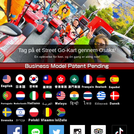
Virksomhed
Booking
Skift butik
Tokyo Shinagawa
Tokyo Akihabara#1
Tokyo Akihabara#2
Tokyo Shibuya
Tokyo Shibuya Annex
Tokyo Bay
Tag på et Street Go-Kart gennem Osaka!
Tokyo Asakusa
Osaka
En oplevelse for livet, og én gang er aldrig nok!
Okinawa