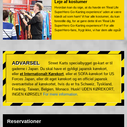
Leje af kostumer
Hvordan kan du sige, at du havde en 'Real Life
SuperHero Go-Karting experience' uden at være
klædt ud som ham! Vi har alle kostumer, du kan
forestille dig, for at gøre dette til en 'Real Life
SuperHero Go-Karting experience'! For alle
SuperHero-fans, frygt ikke, vi har dem alle også!
ADVARSEL
Street Karts specialbygget go-kart er til
gaderne i Japan. Du skal have et gyldigt japansk kørekort,
eller
et Internationalt Kørekort
, eller et SOFA-kørekort for US
Forces Japan, eller dit eget kørekort og en officiel japansk
oversættelse af kørekortet, hvis du er fra Schweiz, Tyskland,
Frankrig, Taiwan, Belgien, Monaco. Husk! UDEN KØREKORT,
INGEN KØRSEL!!
For mere information
.
Reservationer