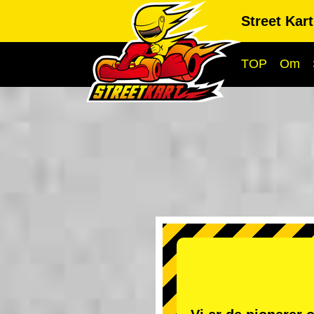
Street Kar
TOP
Om