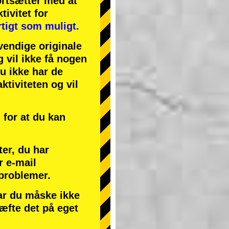
ortsætter med at
tivitet
for
tigt som muligt.
endige originale
g vil ikke få nogen
du ikke har de
ktiviteten og vil
for at du kan
ter, du har
r e-mail
 problemer.
har du måske ikke
ræfte det på eget