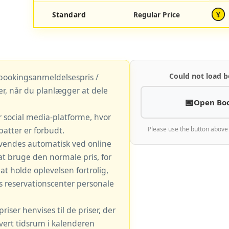
Standard
Regular Price
¥
Could not load b
 bookingsanmeldelsespris /
r, når du planlægger at dele
Open Bo
r social media-platforme, hvor
atter er forbudt.
Please use the button above
vendes automatisk ved online
at bruge den normale pris, for
t holde oplevelsen fortrolig,
s reservationscenter personale
iser henvises til de priser, der
hvert tidsrum i kalenderen