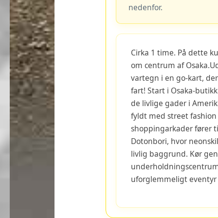
nedenfor.
Cirka 1 time. På dette ku
om centrum af Osaka.Ud
vartegn i en go-kart, d
fart! Start i Osaka-buti
de livlige gader i Ameri
fyldt med street fashion
shoppingarkader fører ti
Dotonbori, hvor neonski
livlig baggrund. Kør g
underholdningscentrum, 
uforglemmeligt eventyr 