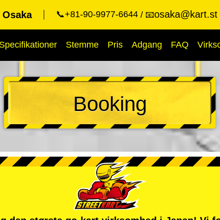
osaka@kart.st
t Osaka
📞+81-90-9977-6644
📧
Specifikationer
Stemme
Pris
Adgang
FAQ
Virk
Booking