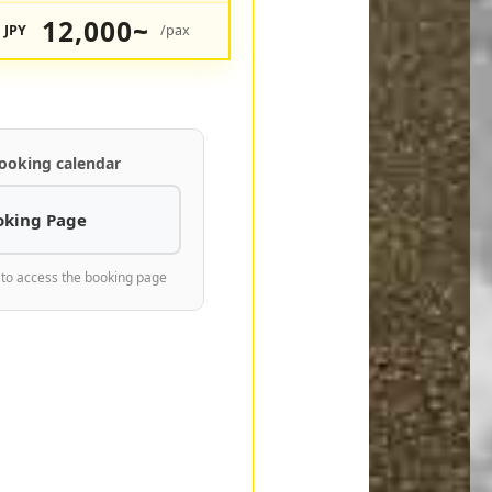
12,000~
JPY
/pax
ooking calendar
oking Page
 to access the booking page