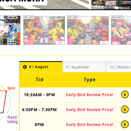
8 / August
9 / September
10 / Oktober
Tid
Type
10:30AM - 3PM
Early Bird Review Price!
¥
4:30PM - 7:30PM
Early Bird Review Price!
¥
8PM
Early Bird Review Price!
¥