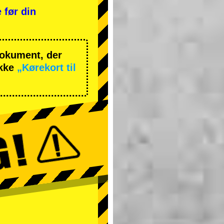
 før din
 dokument, der
ekke
„Kørekort til