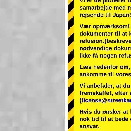
Vi er de
pionerer
samarbejde med
m
rejsende til Japan
Vær opmærksom! Hv
dokumenter til at k
refusion.
(beskreve
nødvendige dokumen
ikke få nogen refu
Læs nedenfor om, 
ankomme til vores
Vi anbefaler, at d
fremskaffet, efter 
(
license@streetka
Hvis du ønsker at 
nok tid til at bede
ansvar.