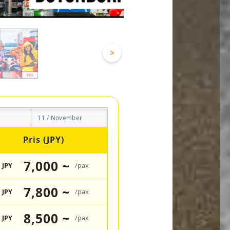
>
11 / November
Pris (JPY)
7,000 ~
JPY
/pax
7,800 ~
JPY
/pax
8,500 ~
JPY
/pax