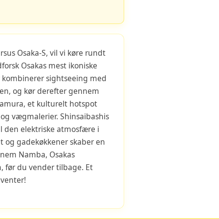
rsus Osaka-S, vil vi køre rundt
forsk Osakas mest ikoniske
er kombinerer sightseeing med
kken, og kør derefter gennem
kamura, et kulturelt hotspot
 og vægmalerier. Shinsaibashis
l den elektriske atmosfære i
lt og gadekøkkener skaber en
ennem Namba, Osakas
før du vender tilbage. Et
venter!