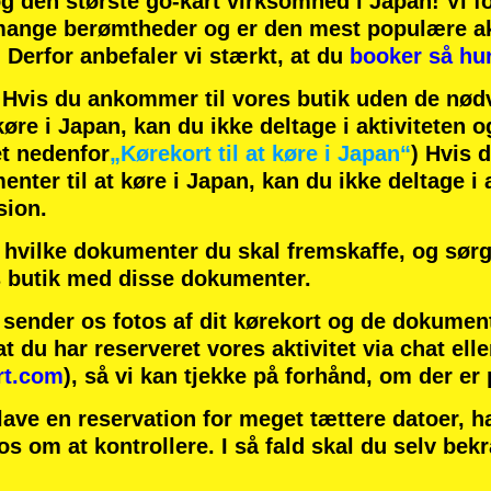
og
den største go-kart virksomhed
i Japan! Vi f
ange berømtheder
og er den
mest populære ak
! Derfor anbefaler vi stærkt, at du
booker så hur
is du ankommer til vores butik uden de nødv
øre i Japan, kan du ikke deltage i aktiviteten o
t nedenfor
„Kørekort til at køre i Japan“
) Hvis 
ter til at køre i Japan, kan du ikke deltage i a
sion.
hvilke dokumenter du skal fremskaffe, og sørg 
 butik med disse dokumenter.
u sender os fotos af dit kørekort og de dokumen
at du har reserveret vores aktivitet via chat elle
rt.com
), så vi kan tjekke på forhånd, om der er
lave en reservation for meget tættere datoer, 
 os om at kontrollere. I så fald skal du selv bek