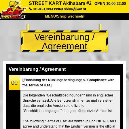
STREET KART Akihabara #2
OPEN 10:00-22:00
📞+81-80-1199-1199
📧
shina@kart.st
MENÜ/Shop wechseln
START
Vereinbarung /
Über uns
Spezifikationen
Preise
Agreement
Anfahrt
Bewertungen
FAQ
Unternehmen
Buchung
Shop wechseln
Vereinbarung / Agreement
Tokio Shinagawa
Tokio Akihabara#1
[Einhaltung der Nutzungsbedingungen / Compliance with
00
the Terms of Use]
Tokio Akihabara#2
Tokio Shibuya
Die folgenden "Geschäftsbedingungen" sind in englischer
Tokio Shibuya Annex
Tokio Bucht
Sprache verfasst. Alle Benutzer stimmen zu und verstehen,
dass die englische Version die offizielle
Tokio Asakusa
Osaka
"Geschäftsbedingungen" über jede übersetzte Version ist.
Okinawa
The following "Terms of Use" are written in English. All users
agree and understand that the English version is the official