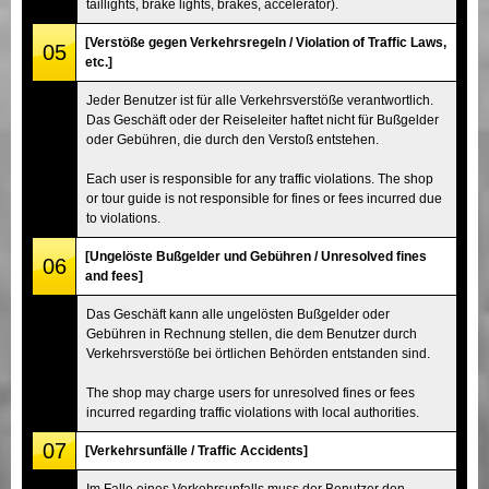
taillights, brake lights, brakes, accelerator).
[Verstöße gegen Verkehrsregeln / Violation of Traffic Laws,
05
etc.]
Jeder Benutzer ist für alle Verkehrsverstöße verantwortlich.
Das Geschäft oder der Reiseleiter haftet nicht für Bußgelder
oder Gebühren, die durch den Verstoß entstehen.
Each user is responsible for any traffic violations. The shop
or tour guide is not responsible for fines or fees incurred due
to violations.
[Ungelöste Bußgelder und Gebühren / Unresolved fines
06
and fees]
Das Geschäft kann alle ungelösten Bußgelder oder
Gebühren in Rechnung stellen, die dem Benutzer durch
Verkehrsverstöße bei örtlichen Behörden entstanden sind.
The shop may charge users for unresolved fines or fees
incurred regarding traffic violations with local authorities.
07
[Verkehrsunfälle / Traffic Accidents]
Im Falle eines Verkehrsunfalls muss der Benutzer den