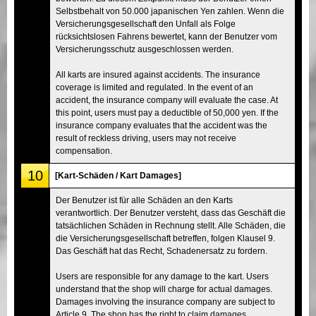
Selbstbehalt von 50.000 japanischen Yen zahlen. Wenn die
Versicherungsgesellschaft den Unfall als Folge
rücksichtslosen Fahrens bewertet, kann der Benutzer vom
Versicherungsschutz ausgeschlossen werden.
All karts are insured against accidents. The insurance
coverage is limited and regulated. In the event of an
accident, the insurance company will evaluate the case. At
this point, users must pay a deductible of 50,000 yen. If the
insurance company evaluates that the accident was the
result of reckless driving, users may not receive
compensation.
10
[Kart-Schäden / Kart Damages]
Der Benutzer ist für alle Schäden an den Karts
verantwortlich. Der Benutzer versteht, dass das Geschäft die
tatsächlichen Schäden in Rechnung stellt. Alle Schäden, die
die Versicherungsgesellschaft betreffen, folgen Klausel 9.
Das Geschäft hat das Recht, Schadenersatz zu fordern.
Users are responsible for any damage to the kart. Users
understand that the shop will charge for actual damages.
Damages involving the insurance company are subject to
Article 9. The shop has the right to claim damages.