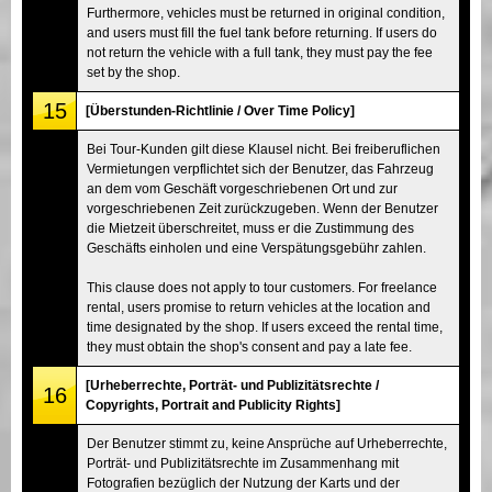
Furthermore, vehicles must be returned in original condition,
and users must fill the fuel tank before returning. If users do
not return the vehicle with a full tank, they must pay the fee
set by the shop.
15
[Überstunden-Richtlinie / Over Time Policy]
Bei Tour-Kunden gilt diese Klausel nicht. Bei freiberuflichen
Vermietungen verpflichtet sich der Benutzer, das Fahrzeug
an dem vom Geschäft vorgeschriebenen Ort und zur
vorgeschriebenen Zeit zurückzugeben. Wenn der Benutzer
die Mietzeit überschreitet, muss er die Zustimmung des
Geschäfts einholen und eine Verspätungsgebühr zahlen.
This clause does not apply to tour customers. For freelance
rental, users promise to return vehicles at the location and
time designated by the shop. If users exceed the rental time,
they must obtain the shop's consent and pay a late fee.
[Urheberrechte, Porträt- und Publizitätsrechte /
16
Copyrights, Portrait and Publicity Rights]
Der Benutzer stimmt zu, keine Ansprüche auf Urheberrechte,
Porträt- und Publizitätsrechte im Zusammenhang mit
Fotografien bezüglich der Nutzung der Karts und der