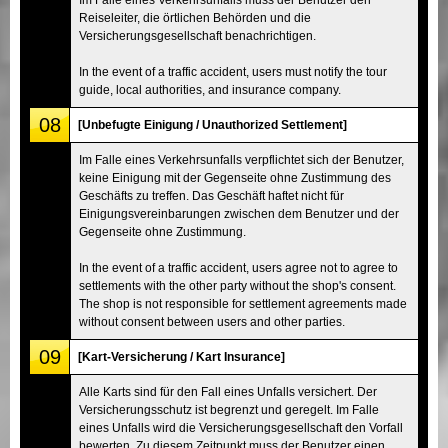
Reiseleiter, die örtlichen Behörden und die
Versicherungsgesellschaft benachrichtigen.
In the event of a traffic accident, users must notify the tour
guide, local authorities, and insurance company.
08
[Unbefugte Einigung / Unauthorized Settlement]
Im Falle eines Verkehrsunfalls verpflichtet sich der Benutzer,
keine Einigung mit der Gegenseite ohne Zustimmung des
Geschäfts zu treffen. Das Geschäft haftet nicht für
Einigungsvereinbarungen zwischen dem Benutzer und der
Gegenseite ohne Zustimmung.
In the event of a traffic accident, users agree not to agree to
settlements with the other party without the shop's consent.
The shop is not responsible for settlement agreements made
without consent between users and other parties.
09
[Kart-Versicherung / Kart Insurance]
Alle Karts sind für den Fall eines Unfalls versichert. Der
Versicherungsschutz ist begrenzt und geregelt. Im Falle
eines Unfalls wird die Versicherungsgesellschaft den Vorfall
bewerten. Zu diesem Zeitpunkt muss der Benutzer einen