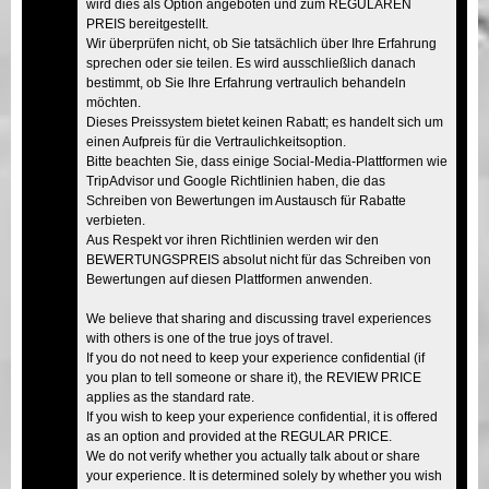
wird dies als Option angeboten und zum REGULÄREN
PREIS bereitgestellt.
Wir überprüfen nicht, ob Sie tatsächlich über Ihre Erfahrung
sprechen oder sie teilen. Es wird ausschließlich danach
bestimmt, ob Sie Ihre Erfahrung vertraulich behandeln
möchten.
Dieses Preissystem bietet keinen Rabatt; es handelt sich um
einen Aufpreis für die Vertraulichkeitsoption.
Bitte beachten Sie, dass einige Social-Media-Plattformen wie
TripAdvisor und Google Richtlinien haben, die das
Schreiben von Bewertungen im Austausch für Rabatte
verbieten.
Aus Respekt vor ihren Richtlinien werden wir den
BEWERTUNGSPREIS absolut nicht für das Schreiben von
Bewertungen auf diesen Plattformen anwenden.
We believe that sharing and discussing travel experiences
with others is one of the true joys of travel.
If you do not need to keep your experience confidential (if
you plan to tell someone or share it), the REVIEW PRICE
applies as the standard rate.
If you wish to keep your experience confidential, it is offered
as an option and provided at the REGULAR PRICE.
We do not verify whether you actually talk about or share
your experience. It is determined solely by whether you wish