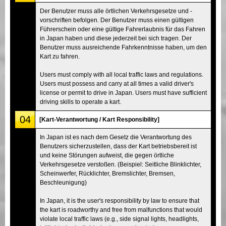
Der Benutzer muss alle örtlichen Verkehrsgesetze und -
vorschriften befolgen. Der Benutzer muss einen gültigen
Führerschein oder eine gültige Fahrerlaubnis für das Fahren
in Japan haben und diese jederzeit bei sich tragen. Der
Benutzer muss ausreichende Fahrkenntnisse haben, um den
Kart zu fahren.
Users must comply with all local traffic laws and regulations.
Users must possess and carry at all times a valid driver's
license or permit to drive in Japan. Users must have sufficient
driving skills to operate a kart.
04
[Kart-Verantwortung / Kart Responsibility]
In Japan ist es nach dem Gesetz die Verantwortung des
Benutzers sicherzustellen, dass der Kart betriebsbereit ist
und keine Störungen aufweist, die gegen örtliche
Verkehrsgesetze verstoßen. (Beispiel: Seitliche Blinklichter,
Scheinwerfer, Rücklichter, Bremslichter, Bremsen,
Beschleunigung)
In Japan, it is the user's responsibility by law to ensure that
the kart is roadworthy and free from malfunctions that would
violate local traffic laws (e.g., side signal lights, headlights,