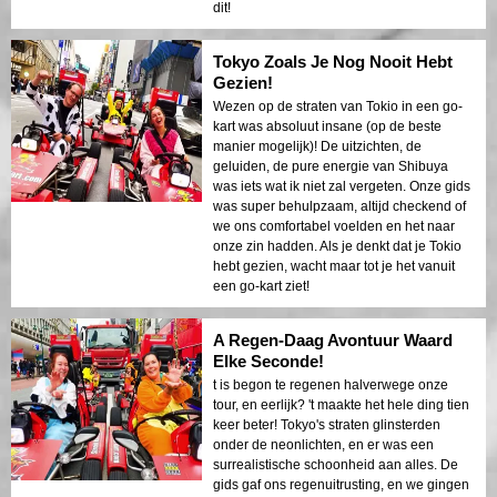
dit!
Tokyo Zoals Je Nog Nooit Hebt
Gezien!
Wezen op de straten van Tokio in een go-
kart was absoluut insane (op de beste
manier mogelijk)! De uitzichten, de
geluiden, de pure energie van Shibuya
was iets wat ik niet zal vergeten. Onze gids
was super behulpzaam, altijd checkend of
we ons comfortabel voelden en het naar
onze zin hadden. Als je denkt dat je Tokio
hebt gezien, wacht maar tot je het vanuit
een go-kart ziet!
A Regen-Daag Avontuur Waard
Elke Seconde!
t is begon te regenen halverwege onze
tour, en eerlijk? 't maakte het hele ding tien
keer beter! Tokyo's straten glinsterden
onder de neonlichten, en er was een
surrealistische schoonheid aan alles. De
gids gaf ons regenuitrusting, en we gingen