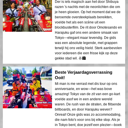
Der is iets magisch aan het door Shibuya
razen 's nachts met de neonlichten die om
je heen gloeien. Op het moment dat we de
beroemde oversteekplaats bereikten,
voelde het als een scène uit een
blockbusterfilm. De rit door Omotesando en
Harajuku gaf ons een andere smaak van
Tokyo—elegant maar levendig. De gids
was een absolute legende, met grappen
terwijl hij ons veilig hield. Sterk aanbevolen
voor iedereen die een frisse kijk op deze
gekke stad wil. 🍜🏙️
Beste Verjaardagsverrassing
Ooit!
Mi man is me verrast met dis tour op ons
anniversarie, en wow—het was bove
amazing! Tokyo van de zit van een go-kart
voelde asof we in een andere wereld
waren. De rush van de straten, de flitsende
billboards, en door Harajuku weven?
Onreal! Onze gids was zo accommodating,
die nam foto's voor ons bij elke stop. Als je
in Tokyo bent, doe jezelf een plezier—boek