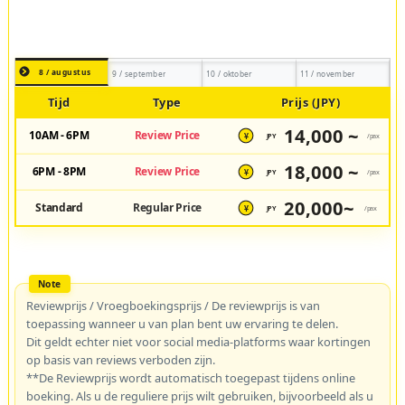
8 / augustus
9 / september
10 / oktober
11 / november
Tijd
Type
Prijs (JPY)
14,000 ~
10AM - 6PM
Review Price
JPY
/pax
¥
18,000 ~
6PM - 8PM
Review Price
JPY
/pax
¥
20,000~
Standard
Regular Price
JPY
/pax
¥
Reviewprijs / Vroegboekingsprijs / De reviewprijs is van
toepassing wanneer u van plan bent uw ervaring te delen.
Dit geldt echter niet voor social media-platforms waar kortingen
op basis van reviews verboden zijn.
**De Reviewprijs wordt automatisch toegepast tijdens online
boeking. Als u de reguliere prijs wilt gebruiken, bijvoorbeeld als u