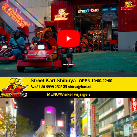
Street Kart Shibuya
OPEN 10:00-22:00
📞+81-80-9999-2525
📧
shina@kart.st
MENU/Winkel wijzigen
TOP
Over
Specificaties
Prijzen
Toegang
Ervaringen
FAQ