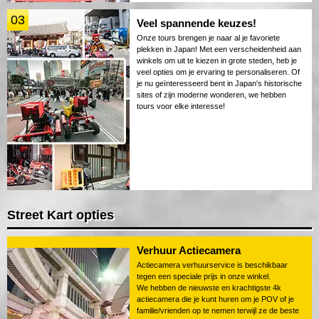
03
Veel spannende keuzes!
Onze tours brengen je naar al je favoriete
plekken in Japan! Met een verscheidenheid aan
winkels om uit te kiezen in grote steden, heb je
veel opties om je ervaring te personaliseren. Of
je nu geïnteresseerd bent in Japan's historische
sites of zijn moderne wonderen, we hebben
tours voor elke interesse!
Street Kart opties
Verhuur Actiecamera
Actiecamera verhuurservice is beschikbaar
tegen een speciale prijs in onze winkel.
We hebben de nieuwste en krachtigste 4k
actiecamera die je kunt huren om je POV of je
familie/vrienden op te nemen terwijl ze de beste