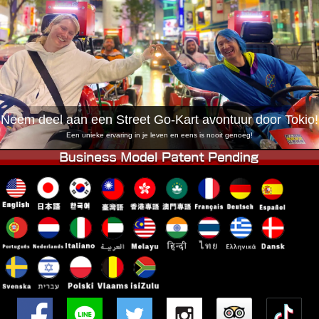
Bedrijf
Boekingen
Winkel wijzigen
Tokyo Shinagawa
Tokyo Akihabara#1
Tokyo Akihabara#2
Tokyo Shibuya
Tokyo Shibuya Annex
Tokyo Bay
Neem deel aan een Street Go-Kart avontuur door Tokio!
Tokyo Asakusa
Osaka
Een unieke ervaring in je leven en eens is nooit genoeg!
Okinawa