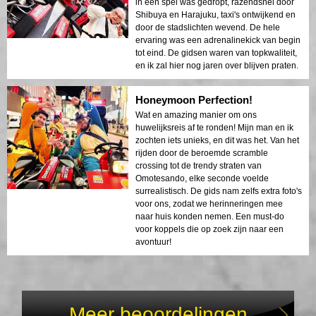
in een spel was gedropt, razendsnel door
Shibuya en Harajuku, taxi's ontwijkend en
door de stadslichten wevend. De hele
ervaring was een adrenalinekick van begin
tot eind. De gidsen waren van topkwaliteit,
en ik zal hier nog jaren over blijven praten.
Honeymoon Perfection!
Wat en amazing manier om ons
huwelijksreis af te ronden! Mijn man en ik
zochten iets unieks, en dit was het. Van het
rijden door de beroemde scramble
crossing tot de trendy straten van
Omotesando, elke seconde voelde
surrealistisch. De gids nam zelfs extra foto's
voor ons, zodat we herinneringen mee
naar huis konden nemen. Een must-do
voor koppels die op zoek zijn naar een
avontuur!
Meer beoordelingen