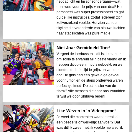
het daglicht en bij zonsondergang—wat
een twee-voor-de-prijs-van-een deal! Het
personeel was super professioneel en gaf
duidelijke instructies, zodat iedereen zich
zelfverzekerd voelde. Het zien van de
skyline die veranderde van blauwe luchten
naar stadslichten was pure magie.
Niet Joar Gemiddeld Toer!
Vergeet de toerbussen—dit is de manier
om Tokio te ervaren! Mijn beste vriend en ik
hebben dit op een impuls geboekt, en we
stonden de hele tijd te grijnzen van oor tot
oor. De gids had een geweldige gevoel
voor humor, en de stops onderweg waren
perfect getimed. De echte ster van de
show? Alle mensen die naar ons zwaaiden
terwijl we door Shibuya reden!
Like Wezen in 'n Videogame!
Jo weet die momenten waar de realiteit
een beetje te onwerkelijk aanvoelt? Dat
was dit! Ik zweer het, ik voelde me alsof ik