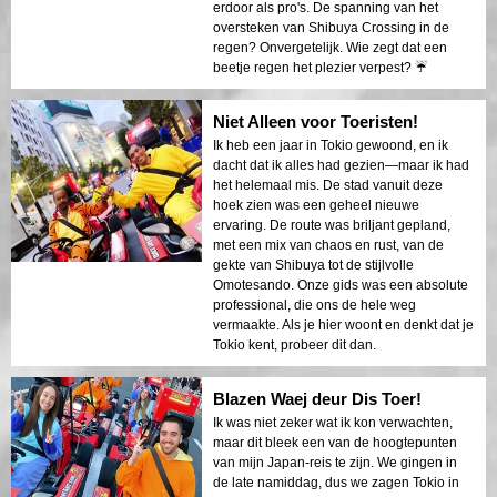
erdoor als pro's. De spanning van het
oversteken van Shibuya Crossing in de
regen? Onvergetelijk. Wie zegt dat een
beetje regen het plezier verpest? ☔
Niet Alleen voor Toeristen!
Ik heb een jaar in Tokio gewoond, en ik
dacht dat ik alles had gezien—maar ik had
het helemaal mis. De stad vanuit deze
hoek zien was een geheel nieuwe
ervaring. De route was briljant gepland,
met een mix van chaos en rust, van de
gekte van Shibuya tot de stijlvolle
Omotesando. Onze gids was een absolute
professional, die ons de hele weg
vermaakte. Als je hier woont en denkt dat je
Tokio kent, probeer dit dan.
Blazen Waej deur Dis Toer!
Ik was niet zeker wat ik kon verwachten,
maar dit bleek een van de hoogtepunten
van mijn Japan-reis te zijn. We gingen in
de late namiddag, dus we zagen Tokio in