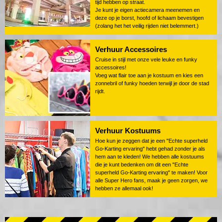
tijd hebben op straat.
Je kunt je eigen actiecamera meenemen en
deze op je borst, hoofd of lichaam bevestigen
(zolang het het veilig rijden niet belemmert.)
Verhuur Accessoires
Cruise in stijl met onze vele leuke en funky
accessoires!
Voeg wat flair toe aan je kostuum en kies een
zonnebril of funky hoeden terwijl je door de stad
rijdt.
Verhuur Kostuums
Hoe kun je zeggen dat je een "Echte superheld
Go-Karting ervaring" hebt gehad zonder je als
hem aan te kleden! We hebben alle kostuums
die je kunt bedenken om dit een "Echte
superheld Go-Karting ervaring" te maken! Voor
alle Super Hero fans, maak je geen zorgen, we
hebben ze allemaal ook!