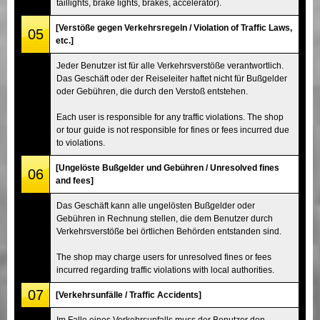
taillights, brake lights, brakes, accelerator).
[Verstöße gegen Verkehrsregeln / Violation of Traffic Laws,
05
etc.]
Jeder Benutzer ist für alle Verkehrsverstöße verantwortlich.
Das Geschäft oder der Reiseleiter haftet nicht für Bußgelder
oder Gebühren, die durch den Verstoß entstehen.
Each user is responsible for any traffic violations. The shop
or tour guide is not responsible for fines or fees incurred due
to violations.
[Ungelöste Bußgelder und Gebühren / Unresolved fines
06
and fees]
Das Geschäft kann alle ungelösten Bußgelder oder
Gebühren in Rechnung stellen, die dem Benutzer durch
Verkehrsverstöße bei örtlichen Behörden entstanden sind.
The shop may charge users for unresolved fines or fees
incurred regarding traffic violations with local authorities.
07
[Verkehrsunfälle / Traffic Accidents]
Im Falle eines Verkehrsunfalls muss der Benutzer den