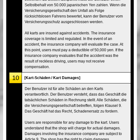
Selbstbehalt von 50.000 japanischen Yen zahlen. Wenn die
Versicherungsgesellschaft den Unfall als Folge
rücksichtslosen Fahrens bewertet, kann der Benutzer vom
Versicherungsschutz ausgeschlossen werden.
All karts are insured against accidents. The insurance
coverage is limited and regulated. In the event of an
accident, the insurance company will evaluate the case. At
this point, users must pay a deductible of 50,000 yen. If the
insurance company evaluates that the accident was the
result of reckless driving, users may not receive
compensation.
10
[Kart-Schäden / Kart Damages]
Der Benutzer ist für alle Schäden an den Karts
verantwortlich. Der Benutzer versteht, dass das Geschäft die
tatsächlichen Schäden in Rechnung stellt. Alle Schäden, die
die Versicherungsgesellschaft betreffen, folgen Klausel 9.
Das Geschäft hat das Recht, Schadenersatz zu fordern.
Users are responsible for any damage to the kart. Users
understand that the shop will charge for actual damages.
Damages involving the insurance company are subject to
Article 9. The shop has the right to claim damages.