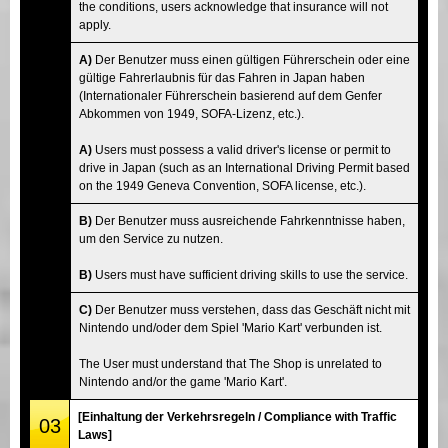
the conditions, users acknowledge that insurance will not
apply.
A)
Der Benutzer muss einen gültigen Führerschein oder eine
gültige Fahrerlaubnis für das Fahren in Japan haben
(Internationaler Führerschein basierend auf dem Genfer
Abkommen von 1949, SOFA-Lizenz, etc.).
A)
Users must possess a valid driver's license or permit to
drive in Japan (such as an International Driving Permit based
on the 1949 Geneva Convention, SOFA license, etc.).
B)
Der Benutzer muss ausreichende Fahrkenntnisse haben,
um den Service zu nutzen.
B)
Users must have sufficient driving skills to use the service.
C)
Der Benutzer muss verstehen, dass das Geschäft nicht mit
Nintendo und/oder dem Spiel 'Mario Kart' verbunden ist.
The User must understand that The Shop is unrelated to
Nintendo and/or the game 'Mario Kart'.
[Einhaltung der Verkehrsregeln / Compliance with Traffic
03
Laws]