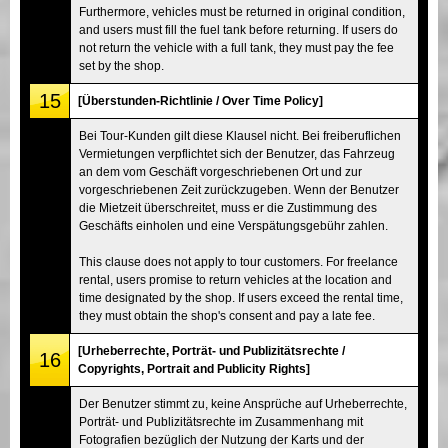
Furthermore, vehicles must be returned in original condition,
and users must fill the fuel tank before returning. If users do
not return the vehicle with a full tank, they must pay the fee
set by the shop.
15
[Überstunden-Richtlinie / Over Time Policy]
Bei Tour-Kunden gilt diese Klausel nicht. Bei freiberuflichen
Vermietungen verpflichtet sich der Benutzer, das Fahrzeug
an dem vom Geschäft vorgeschriebenen Ort und zur
vorgeschriebenen Zeit zurückzugeben. Wenn der Benutzer
die Mietzeit überschreitet, muss er die Zustimmung des
Geschäfts einholen und eine Verspätungsgebühr zahlen.
This clause does not apply to tour customers. For freelance
rental, users promise to return vehicles at the location and
time designated by the shop. If users exceed the rental time,
they must obtain the shop's consent and pay a late fee.
[Urheberrechte, Porträt- und Publizitätsrechte /
16
Copyrights, Portrait and Publicity Rights]
Der Benutzer stimmt zu, keine Ansprüche auf Urheberrechte,
Porträt- und Publizitätsrechte im Zusammenhang mit
Fotografien bezüglich der Nutzung der Karts und der