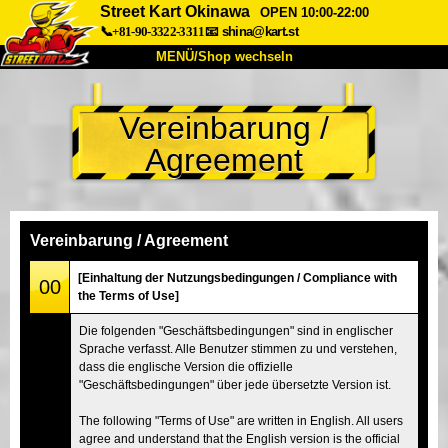
Street Kart Okinawa
OPEN 10:00-22:00
📞+81-90-3322-3311
📧
shina@kart.st
MENÜ/Shop wechseln
START
Vereinbarung /
Über uns
Spezifikationen
Preise
Agreement
Anfahrt
Bewertungen
FAQ
Unternehmen
Buchung
Shop wechseln
Vereinbarung / Agreement
Tokio Shinagawa
Tokio Akihabara#1
[Einhaltung der Nutzungsbedingungen / Compliance with
00
the Terms of Use]
Tokio Akihabara#2
Tokio Shibuya
Die folgenden "Geschäftsbedingungen" sind in englischer
Tokio Shibuya Annex
Tokio Bucht
Sprache verfasst. Alle Benutzer stimmen zu und verstehen,
dass die englische Version die offizielle
Tokio Asakusa
Osaka
"Geschäftsbedingungen" über jede übersetzte Version ist.
Okinawa
The following "Terms of Use" are written in English. All users
agree and understand that the English version is the official