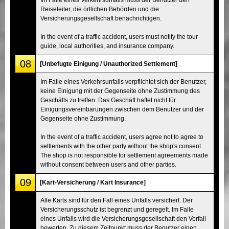
Reiseleiter, die örtlichen Behörden und die
Versicherungsgesellschaft benachrichtigen.
In the event of a traffic accident, users must notify the tour
guide, local authorities, and insurance company.
08
[Unbefugte Einigung / Unauthorized Settlement]
Im Falle eines Verkehrsunfalls verpflichtet sich der Benutzer,
keine Einigung mit der Gegenseite ohne Zustimmung des
Geschäfts zu treffen. Das Geschäft haftet nicht für
Einigungsvereinbarungen zwischen dem Benutzer und der
Gegenseite ohne Zustimmung.
In the event of a traffic accident, users agree not to agree to
settlements with the other party without the shop's consent.
The shop is not responsible for settlement agreements made
without consent between users and other parties.
09
[Kart-Versicherung / Kart Insurance]
Alle Karts sind für den Fall eines Unfalls versichert. Der
Versicherungsschutz ist begrenzt und geregelt. Im Falle
eines Unfalls wird die Versicherungsgesellschaft den Vorfall
bewerten. Zu diesem Zeitpunkt muss der Benutzer einen