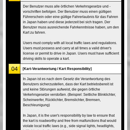
Der Benutzer muss alle örtlichen Verkehrsgesetze und -
vorschriften befolgen. Der Benutzer muss einen gültigen
Führerschein oder eine gültige Fahrerlaubnis für das Fahren
in Japan haben und diese jederzeit bei sich tragen. Der
Benutzer muss ausreichende Fahrkenntnisse haben, um den
Kart zu fahren.
Users must comply with all local traffic laws and regulations.
Users must possess and carry at all times a valid driver's
license or permit to drive in Japan. Users must have sufficient
driving skills to operate a kart.
04
[Kart-Verantwortung / Kart Responsibility]
In Japan ist es nach dem Gesetz die Verantwortung des
Benutzers sicherzustellen, dass der Kart betriebsbereit ist
und keine Störungen aufweist, die gegen örtliche
Verkehrsgesetze verstoßen. (Beispiel: Seitliche Blinklichter,
Scheinwerfer, Rücklichter, Bremslichter, Bremsen,
Beschleunigung)
In Japan, it is the user's responsibility by law to ensure that
the kart is roadworthy and free from malfunctions that would
violate local traffic laws (e.g., side signal lights, headlights,