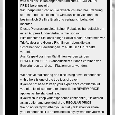
wird dies als Option angeboten und zum REGULÄREN
PREIS bereitgestellt.
Wir überprüfen nicht, ob Sie tatsächlich über Ihre Erfahrung
sprechen oder sie teilen. Es wird ausschließlich danach
bestimmt, ob Sie Ihre Erfahrung vertraulich behandeln
möchten.
Dieses Preissystem bietet keinen Rabatt; es handelt sich um
einen Aufpreis für die Vertraulichkeitsoption.
Bitte beachten Sie, dass einige Social-Media-Plattformen wie
TripAdvisor und Google Richtlinien haben, die das
Schreiben von Bewertungen im Austausch für Rabatte
verbieten.
Aus Respekt vor ihren Richtlinien werden wir den
BEWERTUNGSPREIS absolut nicht für das Schreiben von
Bewertungen auf diesen Plattformen anwenden.
We believe that sharing and discussing travel experiences
with others is one of the true joys of travel.
If you do not need to keep your experience confidential (if
you plan to tell someone or share it), the REVIEW PRICE
applies as the standard rate.
If you wish to keep your experience confidential, it is offered
as an option and provided at the REGULAR PRICE.
We do not verify whether you actually talk about or share
your experience. It is determined solely by whether you wish